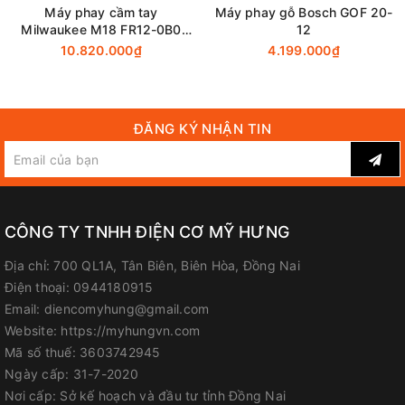
Máy phay cầm tay
Máy phay gỗ Bosch GOF 20-
FanPage
:
Facebook.com/diencomyhung
Milwaukee M18 FR12-0B0
12
(Chưa Pin & Sạc)
10.820.000₫
4.199.000₫
Website
:
myhungvn.com
Gmail
:
makitadongnai@gmail.com
ĐĂNG KÝ NHẬN TIN
CÔNG TY TNHH ĐIỆN CƠ MỸ HƯNG
Địa chỉ:
700 QL1A, Tân Biên, Biên Hòa, Đồng Nai
Điện thoại:
0944180915
Email:
diencomyhung@gmail.com
Website:
https://myhungvn.com
Mã số thuế:
3603742945
Ngày cấp:
31-7-2020
Nơi cấp:
Sở kế hoạch và đầu tư tỉnh Đồng Nai