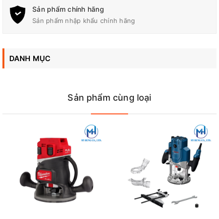
Sản phẩm chính hãng
Kích thước (L X W X H)
82 x 90 x 199 mm
Sản phẩm nhập khẩu chính hãng
Trọng Lượng
1.5 kg
DANH MỤC
Tốc Độ Không Tải
30,000 vòng/phút
Sản phẩm cùng loại
Dây Dẫn Điện/Dây Pin
2.5 m (8.2 ft)
Đại Lý Phân Phối Makita, Bosch Chính Hãng Tại Biên Hòa -
Đồng Nai
Công Ty TNHH Điện Cơ Mỹ Hưng
Địa chỉ: 700 Quốc lộ 1A, Tân Biên, Biên Hòa, Đồng Nai
Hotline / Zalo: 0944 180 915