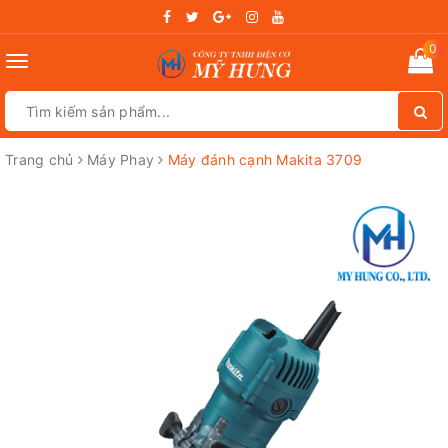
0
Toggle
navigation
Trang chủ
Máy Phay
Máy đánh cạnh Makita 3709