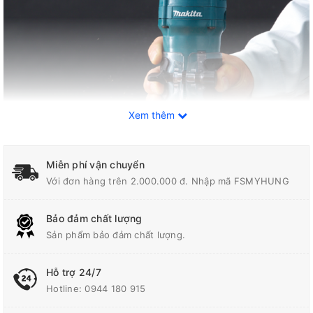
Xem thêm
Miễn phí vận chuyển
Với đơn hàng trên 2.000.000 đ. Nhập mã FSMYHUNG
Thông số kỹ thuật
Bảo đảm chất lượng
Chấu bóp
6 mm
Sản phẩm bảo đảm chất lượng.
Công Suất Đầu Vào
530W
Hỗ trợ 24/7
Hotline:
0944 180 915
Điều chỉnh độ sâu
Rack and pinion