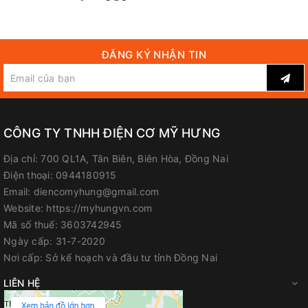
ĐĂNG KÝ NHẬN TIN
CÔNG TY TNHH ĐIỆN CƠ MỸ HƯNG
Địa chỉ:
700 QL1A, Tân Biên, Biên Hòa, Đồng Nai
Điện thoại:
0944180915
Email:
diencomyhung@gmail.com
Website:
https://myhungvn.com
Mã số thuế:
3603742945
Ngày cấp:
31-7-2020
Nơi cấp:
Sở kế hoạch và đầu tư tỉnh Đồng Nai
LIÊN HỆ