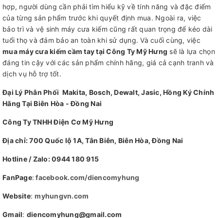
hợp, người dùng cần phải tìm hiểu kỹ về tính năng và đặc điểm
của từng sản phẩm trước khi quyết định mua. Ngoài ra, việc
bảo trì và vệ sinh máy cưa kiếm cũng rất quan trọng để kéo dài
tuổi thọ và đảm bảo an toàn khi sử dụng. Và cuối cùng, việc
mua máy cưa kiếm cầm tay tại Công Ty Mỹ Hưng
sẽ là lựa chọn
đáng tin cậy với các sản phẩm chính hãng, giá cả cạnh tranh và
dịch vụ hỗ trợ tốt.
Đại Lý Phân Phối Makita, Bosch, Dewalt, Jasic, Hồng Ký Chính
Hãng Tại Biên Hòa - Đồng Nai
Công Ty TNHH Điện Cơ Mỹ Hưng
Địa chỉ: 700 Quốc lộ 1A, Tân Biên, Biên Hòa, Đồng Nai
Hotline / Zalo: 0944 180 915
FanPage
:
facebook.com/diencomyhung
Website
:
myhungvn.com
Gmail
:
diencomyhung@gmail.com