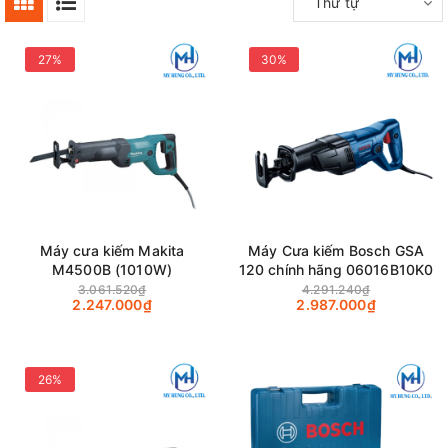
Thứ tự
27%
30%
Máy cưa kiếm Makita
Máy Cưa kiếm Bosch GSA
M4500B (1010W)
120 chính hãng 06016B10K0
3.061.520₫
4.291.240₫
2.247.000₫
2.987.000₫
26%