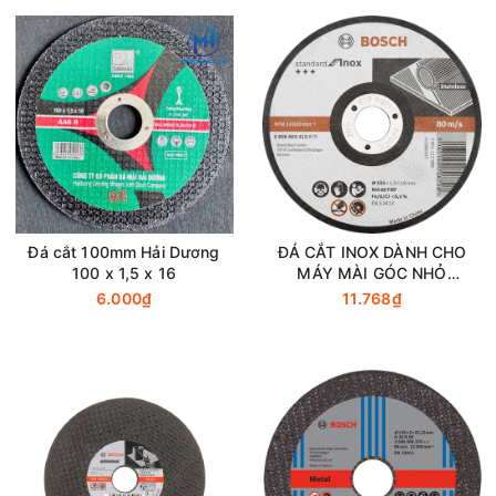
Đá cắt 100mm Hải Dương
ĐÁ CẮT INOX DÀNH CHO
100 x 1,5 x 16
MÁY MÀI GÓC NHỎ
2608603413 105MM
6.000₫
11.768₫