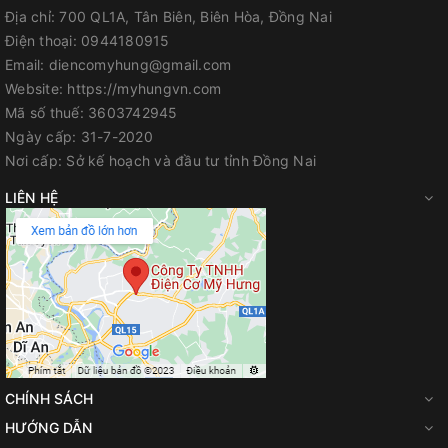
Địa chỉ:
700 QL1A, Tân Biên, Biên Hòa, Đồng Nai
Điện thoại:
0944180915
Email:
diencomyhung@gmail.com
Website:
https://myhungvn.com
Mã số thuế:
3603742945
Ngày cấp:
31-7-2020
Nơi cấp:
Sở kế hoạch và đầu tư tỉnh Đồng Nai
LIÊN HỆ
CHÍNH SÁCH
HƯỚNG DẪN