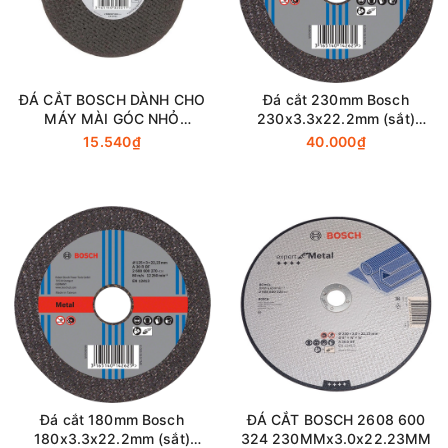
ĐÁ CẮT BOSCH DÀNH CHO
Đá cắt 230mm Bosch
MÁY MÀI GÓC NHỎ
230x3.3x22.2mm (sắt)
2608607414 105MM
2608600274
15.540₫
40.000₫
Đá cắt 180mm Bosch
ĐÁ CẮT BOSCH 2608 600
180x3.3x22.2mm (sắt)
324 230MMx3.0x22.23MM