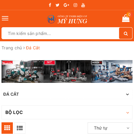
0
Toggle
navigation
Trang chủ
Đá Cắt
ĐÁ CẮT
BỘ LỌC
Thứ tự