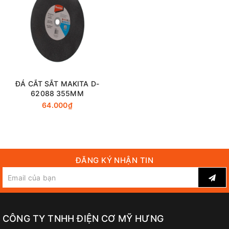
ĐÁ CẮT SẮT MAKITA D-
62088 355MM
64.000₫
ĐĂNG KÝ NHẬN TIN
CÔNG TY TNHH ĐIỆN CƠ MỸ HƯNG