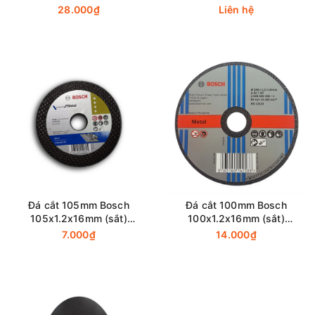
2608600272
28.000₫
Liên hệ
Đá cắt 105mm Bosch
Đá cắt 100mm Bosch
105x1.2x16mm (sắt)
100x1.2x16mm (sắt)
2608619343
2608600266
7.000₫
14.000₫