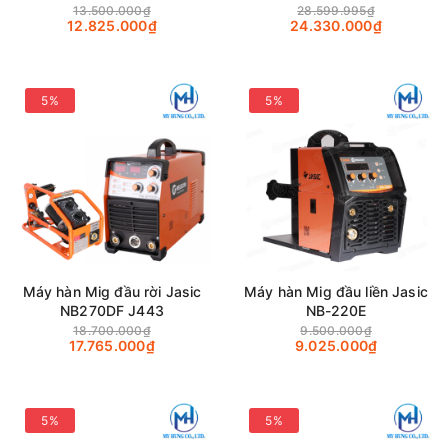
13.500.000₫
28.599.995₫
12.825.000₫
24.330.000₫
5%
5%
Máy hàn Mig đầu rời Jasic
Máy hàn Mig đầu liền Jasic
NB270DF J443
NB-220E
18.700.000₫
9.500.000₫
17.765.000₫
9.025.000₫
5%
5%