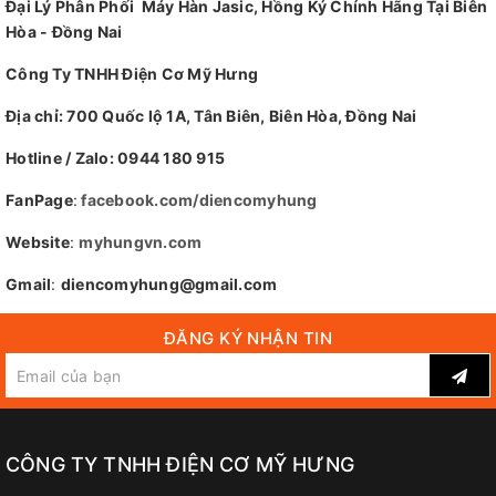
Đại Lý Phân Phối Máy Hàn Jasic, Hồng Ký Chính Hãng Tại Biên
Hòa - Đồng Nai
Công Ty TNHH Điện Cơ Mỹ Hưng
Địa chỉ: 700 Quốc lộ 1A, Tân Biên, Biên Hòa, Đồng Nai
Hotline / Zalo: 0944 180 915
FanPage
:
facebook.com/diencomyhung
Website
:
myhungvn.com
Gmail
:
diencomyhung@gmail.com
ĐĂNG KÝ NHẬN TIN
CÔNG TY TNHH ĐIỆN CƠ MỸ HƯNG