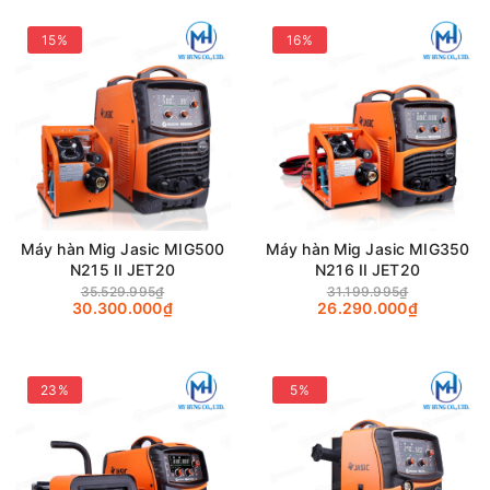
15%
16%
Máy hàn Mig Jasic MIG500
Máy hàn Mig Jasic MIG350
N215 II JET20
N216 II JET20
35.529.995₫
31.199.995₫
30.300.000₫
26.290.000₫
23%
5%