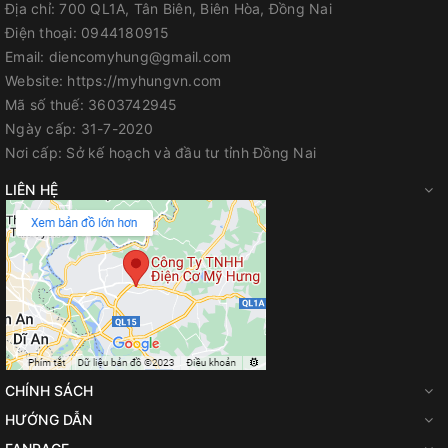
Địa chỉ:
700 QL1A, Tân Biên, Biên Hòa, Đồng Nai
Điện thoại:
0944180915
Email:
diencomyhung@gmail.com
Website:
https://myhungvn.com
Mã số thuế:
3603742945
Ngày cấp:
31-7-2020
Nơi cấp:
Sở kế hoạch và đầu tư tỉnh Đồng Nai
LIÊN HỆ
CHÍNH SÁCH
HƯỚNG DẪN