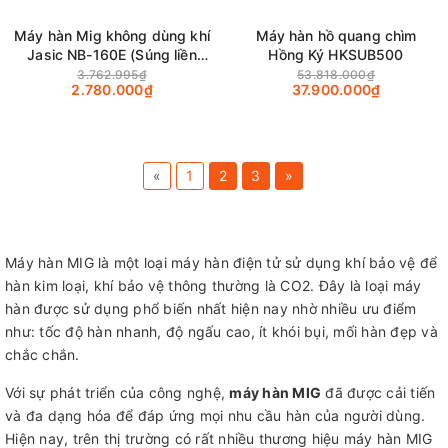
Máy hàn Mig không dùng khí
Máy hàn hồ quang chìm
Jasic NB-160E (Súng liền
Hồng Ký HKSUB500
máy)
3.762.995₫
53.818.000₫
2.780.000₫
37.900.000₫
«
1
2
3
»
Máy hàn MIG là một loại máy hàn điện tử sử dụng khí bảo vệ để
hàn kim loại, khí bảo vệ thông thường là CO2. Đây là loại máy
hàn được sử dụng phổ biến nhất hiện nay nhờ nhiều ưu điểm
như: tốc độ hàn nhanh, độ ngấu cao, ít khói bụi, mối hàn đẹp và
chắc chắn.
Với sự phát triển của công nghệ,
máy hàn MIG
đã được cải tiến
và đa dạng hóa để đáp ứng mọi nhu cầu hàn của người dùng.
Hiện nay, trên thị trường có rất nhiều thương hiệu máy hàn MIG