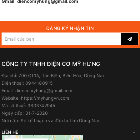
Gmail
:
diencomyhung@gmail.com
ĐĂNG KÝ NHẬN TIN
CÔNG TY TNHH ĐIỆN CƠ MỸ HƯNG
Địa chỉ:
700 QL1A, Tân Biên, Biên Hòa, Đồng Nai
Điện thoại:
0944180915
Email:
diencomyhung@gmail.com
Website:
https://myhungvn.com
Mã số thuế:
3603742945
Ngày cấp:
31-7-2020
Nơi cấp:
Sở kế hoạch và đầu tư tỉnh Đồng Nai
LIÊN HỆ