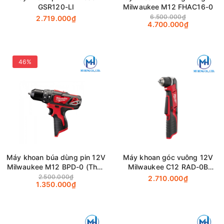
GSR120-LI
Milwaukee M12 FHAC16-0
6.500.000₫
2.719.000₫
4.700.000₫
46%
Máy khoan búa dùng pin 12V
Máy khoan góc vuông 12V
Milwaukee M12 BPD-0 (Thân
Milwaukee C12 RAD-0B
máy)
(Thân máy)
2.500.000₫
2.710.000₫
1.350.000₫