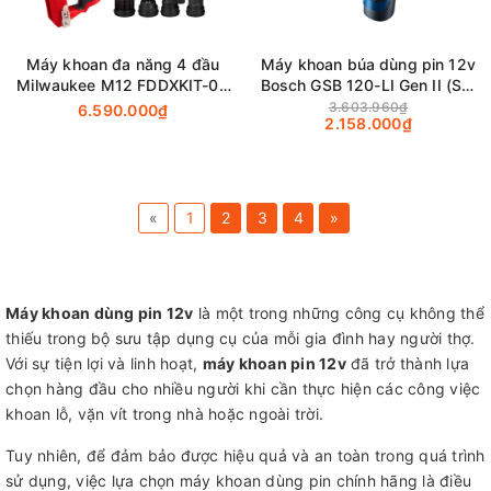
Máy khoan đa năng 4 đầu
Máy khoan búa dùng pin 12v
Milwaukee M12 FDDXKIT-0X
Bosch GSB 120-LI Gen II (Set
12V (Thân máy)
1 pin)
3.603.960₫
6.590.000₫
2.158.000₫
«
1
2
3
4
»
Máy khoan dùng pin 12v
là một trong những công cụ không thể
thiếu trong bộ sưu tập dụng cụ của mỗi gia đình hay người thợ.
Với sự tiện lợi và linh hoạt,
máy khoan pin 12v
đã trở thành lựa
chọn hàng đầu cho nhiều người khi cần thực hiện các công việc
khoan lỗ, vặn vít trong nhà hoặc ngoài trời.
Tuy nhiên, để đảm bảo được hiệu quả và an toàn trong quá trình
sử dụng, việc lựa chọn máy khoan dùng pin chính hãng là điều