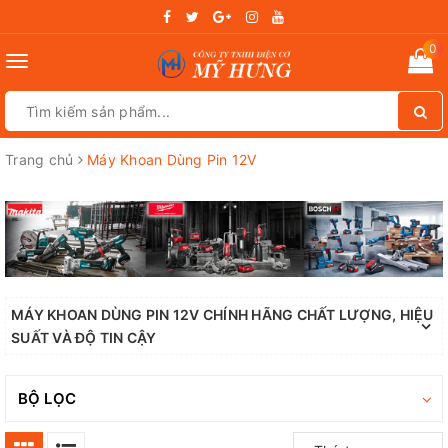
0
Toggle
navigation
Trang chủ
Máy Khoan Dùng Pin 12V
MÁY KHOAN DÙNG PIN 12V CHÍNH HÃNG CHẤT LƯỢNG, HIỆU
SUẤT VÀ ĐỘ TIN CẬY
BỘ LỌC