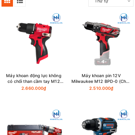
Thứ tự
Máy khoan động lực không
Máy khoan pin 12V
có chổi than cầm tay M12
Milwaukee M12 BPD-0 (Chưa
BLPDRC-0
Pin & Sạc)
2.660.000₫
2.510.000₫