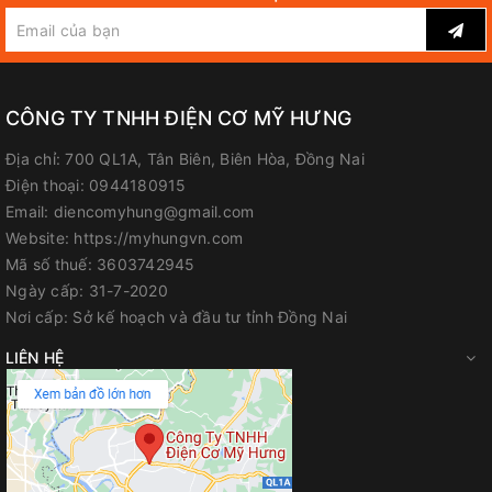
CÔNG TY TNHH ĐIỆN CƠ MỸ HƯNG
Địa chỉ:
700 QL1A, Tân Biên, Biên Hòa, Đồng Nai
Điện thoại:
0944180915
Email:
diencomyhung@gmail.com
Website:
https://myhungvn.com
Mã số thuế:
3603742945
Ngày cấp:
31-7-2020
Nơi cấp:
Sở kế hoạch và đầu tư tỉnh Đồng Nai
LIÊN HỆ