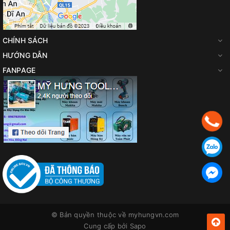
CHÍNH SÁCH
HƯỚNG DẪN
FANPAGE
© Bản quyền thuộc về
myhungvn.com
Cung cấp bởi
Sapo