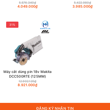
máy)
5.576.340₫
5.422.980₫
4.049.000₫
3.985.000₫
31%
Máy cắt dùng pin 18v Makita
DCC500RTE (125MM)
12.902.120₫
8.921.000₫
ĐĂNG KÝ NHẬN TIN