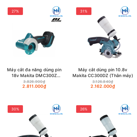
27%
31%
Máy cắt đa năng dùng pin
Máy cắt dùng pin 10.8v
18v Makita DMC300Z
Makita CC300DZ (Thân máy)
(76MM/Thân máy)
3.826.900₫
3.126.840₫
2.811.000₫
2.162.000₫
30%
26%