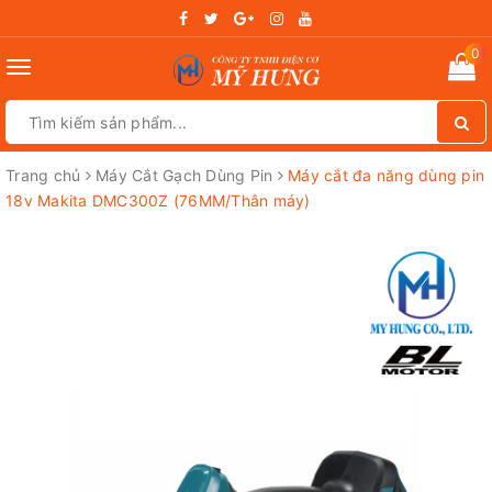
0
Toggle
navigation
Trang chủ
Máy Cắt Gạch Dùng Pin
Máy cắt đa năng dùng pin
18v Makita DMC300Z (76MM/Thân máy)