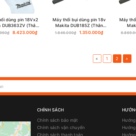
hổi dùng pin 18Vx2
Máy thổi bụi dùng pin 18v
Máy thổ
a DUB363ZV (Thân
Makita DUB185Z (Thân
Mak
máy)
máy)
8.423.000₫
1.350.000₫
.960₫
1.846.000₫
6.869.
«
1
2
»
CHÍNH SÁCH
HƯỚN
Chính sách bảo mật
Hướng
Chính sách vận chuyển
Hướng 
Chính sách thanh toán
Hướng