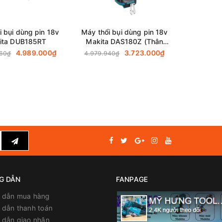
i bụi dùng pin 18v
Máy thổi bụi dùng pin 18v
ita DUB185RT
Makita DAS180Z (Thân
Máy)
4.989.000₫
3.723.000₫
960₫
4.979.940₫
G DẪN
FANPAGE
 dẫn mua hàng
dẫn thanh toán
 dẫn giao nhận