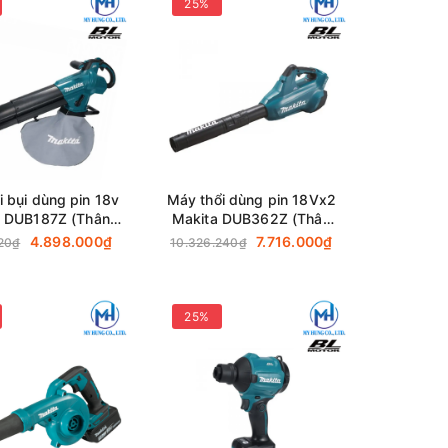
25%
i bụi dùng pin 18v
Máy thổi dùng pin 18Vx2
a DUB187Z (Thân
Makita DUB362Z (Thân
máy)
máy)
4.898.000₫
7.716.000₫
20₫
10.326.240₫
25%