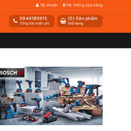
Tài khoản
Hệ thống cửa hàng
0944180915
(
0
) Sản phẩm
Tổng đài miễn phí
Giỏ hàng