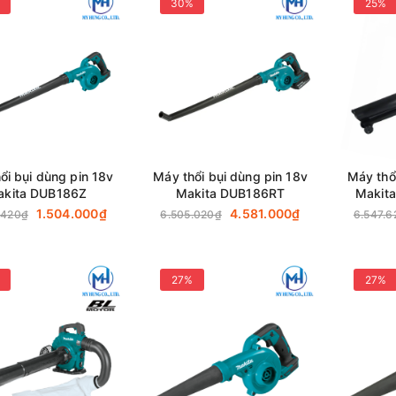
30%
25%
ổi bụi dùng pin 18v
Máy thổi bụi dùng pin 18v
Máy thổ
akita DUB186Z
Makita DUB186RT
Makit
1.504.000₫
4.581.000₫
.420₫
6.505.020₫
6.547.6
27%
27%