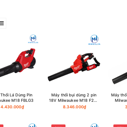
Thổi Lá Dùng Pin
Máy thổi bụi dùng 2 pin
Máy thổ
aukee M18 FBLG3
18V Milwaukee M18 F2BL
Milwa
(Thân máy)
4.430.000₫
8.346.000₫