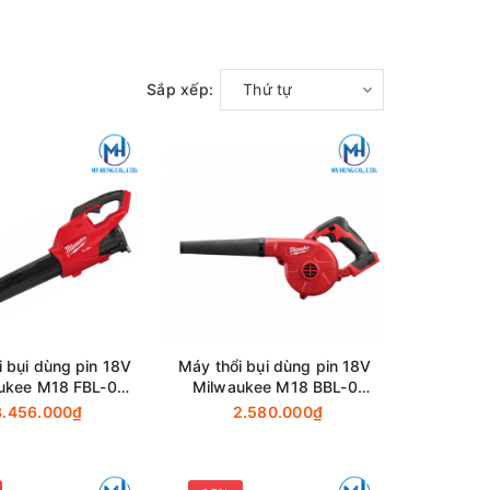
Sắp xếp:
Thứ tự
i bụi dùng pin 18V
Máy thổi bụi dùng pin 18V
ukee M18 FBL-0
Milwaukee M18 BBL-0
(Thân máy)
(Thân máy)
3.456.000₫
2.580.000₫