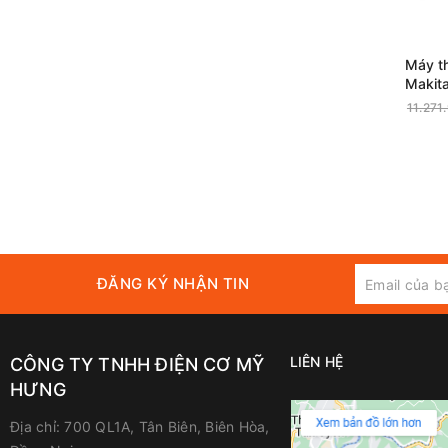
Máy t
Makit
11.271
ĐĂNG KÝ NHẬN TIN
LIÊN HỆ
CÔNG TY TNHH ĐIỆN CƠ MỸ
HƯNG
Địa chỉ:
700 QL1A, Tân Biên, Biên Hòa,