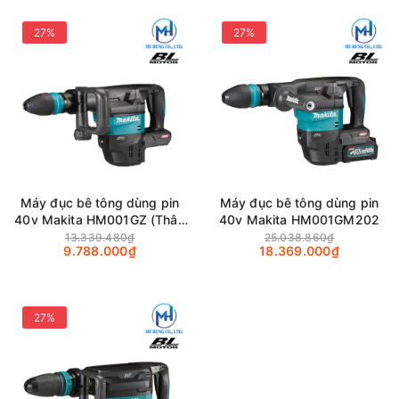
27%
27%
Máy đục bê tông dùng pin
Máy đục bê tông dùng pin
40v Makita HM001GZ (Thân
40v Makita HM001GM202
máy)
13.339.480₫
25.038.860₫
9.788.000₫
18.369.000₫
27%