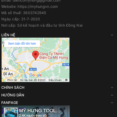
Email:
diencomyhung@gmail.com
Website:
https://myhungvn.com
Mã số thuế:
3603742945
Ngày cấp:
31-7-2020
Nơi cấp:
Sở kế hoạch và đầu tư tỉnh Đồng Nai
LIÊN HỆ
CHÍNH SÁCH
HƯỚNG DẪN
FANPAGE