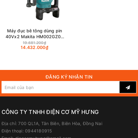
Máy đục bê tông dùng pin
40Vx2 Makita HM002GZ03
(Thân máy)
19.681.200₫
14.432.000₫
ĐĂNG KÝ NHẬN TIN
CÔNG TY TNHH ĐIỆN CƠ MỸ HƯNG
Địa chỉ:
700 QL1A, Tân Biên, Biên Hòa, Đồng Nai
Điện thoại:
0944180915