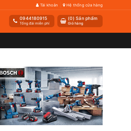
Tài khoản
Hệ thống cửa hàng
0944180915
(
0
) Sản phẩm
Tổng đài miễn phí
Giỏ hàng