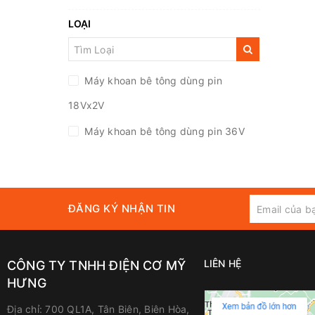
LOẠI
Máy khoan bê tông dùng pin
18Vx2V
Máy khoan bê tông dùng pin 36V
ĐĂNG KÝ NHẬN TIN
LIÊN HỆ
CÔNG TY TNHH ĐIỆN CƠ MỸ
HƯNG
Địa chỉ:
700 QL1A, Tân Biên, Biên Hòa,