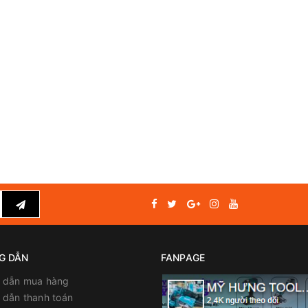
G DẪN
FANPAGE
 dẫn mua hàng
dẫn thanh toán