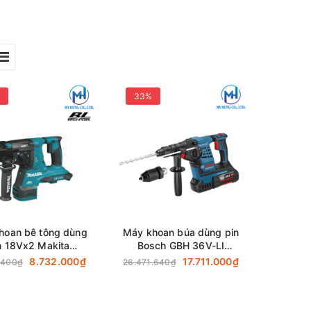
33%
hoan bê tông dùng
Máy khoan búa dùng pin
n 18Vx2 Makita
Bosch GBH 36V-LI
282Z (Thân máy)
(4.0Ah) chính hãng
8.732.000₫
17.711.000₫
.400₫
26.471.640₫