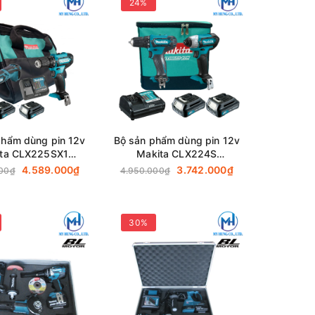
24%
phẩm dùng pin 12v
Bộ sản phẩm dùng pin 12v
ta CLX225SX1
Makita CLX224S
333D+TM30D)
(TD110D+DF333D)
4.589.000₫
3.742.000₫
000₫
4.950.000₫
30%