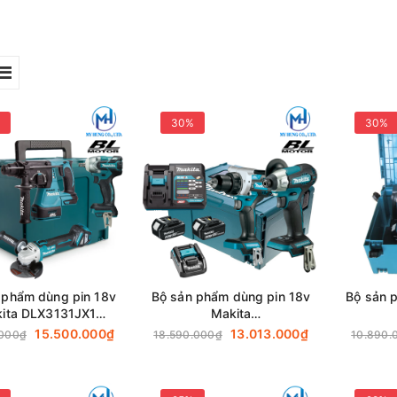
30%
30%
 phẩm dùng pin 18v
Bộ sản phẩm dùng pin 18v
Bộ sản 
ita DLX3131JX1
Makita
04Z+DHR242Z+DTW285Z)
DLX2443JX1(DDF486Z+DTD157Z)
DLX242
15.500.000₫
13.013.000₫
.000₫
18.590.000₫
10.890.