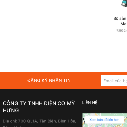
Bộ sản
Ma
(D
7.502
ĐĂNG KÝ NHẬN TIN
LIÊN HỆ
CÔNG TY TNHH ĐIỆN CƠ MỸ
HƯNG
Địa chỉ:
700 QL1A, Tân Biên, Biên Hòa,