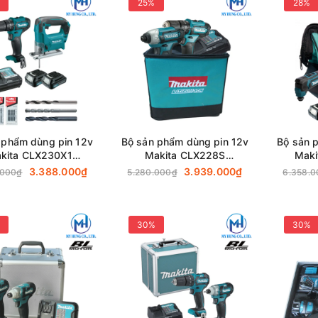
25%
28%
 phẩm dùng pin 12v
Bộ sản phẩm dùng pin 12v
Bộ sản 
kita CLX230X1
Makita CLX228S
Maki
P333D＋JV101D)
(HP333D+TD110D)
(DF
3.388.000₫
3.939.000₫
.000₫
5.280.000₫
6.358.
30%
30%