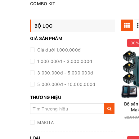
COMBO KIT
BỘ LỌC
GIÁ SẢN PHẨM
30%
Giá dưới 1.000.000đ
1.000.000đ - 3.000.000đ
3.000.000đ - 5.000.000đ
5.000.000đ - 10.000.000đ
10.000.000đ - 20.000.000đ
THƯƠNG HIỆU
Bộ sản
Giá trên 20.000.000đ
Mak
(DGA4
22.010
MAKITA
LOẠI