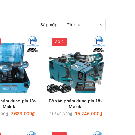
Sắp xếp:
Thứ tự
30%
phẩm dùng pin 18v
Bộ sản phẩm dùng pin 18v
Makita
Makita
3AJ(DTD157+DDF487+DC18RC+BL1820BX2)
DLX2419JX2(DHP486Z+DTW300Z)
7.623.000₫
15.246.000₫
000₫
21.649.320₫