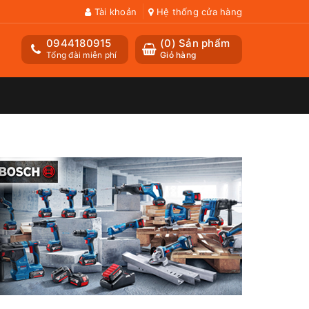
Tài khoản
Hệ thống cửa hàng
0944180915
(
0
) Sản phẩm
Tổng đài miễn phí
Giỏ hàng