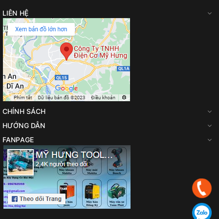
cho người thợ khi thao tác các đường hàn kéo dài liên tục.
Hiệu năng gia công vượt trội:
Sự kết hợp giữa công suất
LIÊN HỆ
8.5 KVA và dòng hàn cực đại 220A mang lại hiệu suất mồi hồ
quang cực nhạy. Máy cung cấp dòng điện ổn định, giúp kiểm
soát vũng hàn tốt, tạo độ ngấu sâu và hạn chế tối đa xỉ hàn
văng tóe.
Bảng điều khiển trực quan:
Mặt trước thiết bị được trang
bị hệ thống bảng điều khiển điện tử kết hợp màn hình hiển thị
thông số rõ nét. Thiết kế này giúp kỹ thuật viên dễ dàng
quan sát, tinh chỉnh cường độ dòng hàn và điện áp một cách
chính xác theo từng độ dày phôi kim loại.
CHÍNH SÁCH
Độ bền bỉ và an toàn cao:
Máy sở hữu khung vỏ làm từ
HƯỚNG DẪN
kim loại nguyên khối chống va đập, đáp ứng tiêu chuẩn cấp
độ bảo vệ IP21S và cấp cách điện F. Các bo mạch bên trong
FANPAGE
được bảo vệ an toàn khỏi bụi bặm, hơi ẩm, đảm bảo vận
hành ổn định trong môi trường công nghiệp khắc nghiệt.