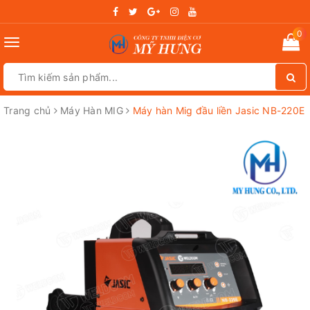
0
Toggle
navigation
Trang chủ
Máy Hàn MIG
Máy hàn Mig đầu liền Jasic NB-220E