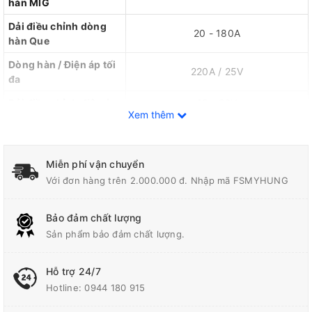
hàn MIG
Dải điều chỉnh dòng
20 - 180A
hàn Que
Dòng hàn / Điện áp tối
220A / 25V
đa
Dải điều chỉnh điện áp
13 - 26V
Xem thêm
Tốc độ ra dây
2 - 24 m/phút
Đường kính dây hàn
0.8 – 1.0 mm / 1.6 – 3.2 mm
Miễn phí vận chuyển
MIG / Que hàn
Với đơn hàng trên 2.000.000 đ. Nhập mã FSMYHUNG
Trọng lượng cuộn dây
15 kg (Đầu liền)
hàn tối đa
Bảo đảm chất lượng
Chu kỳ tải / Hiệu suất /
25% / 80% / 0.7
Sản phẩm bảo đảm chất lượng.
Hệ số CS
Cấp độ bảo vệ / Cấp
Hỗ trợ 24/7
IP21S / F
cách điện
Hotline:
0944 180 915
Kích thước / Trọng
~ 620 x 370 x 490 mm / ~ 14.8 kg