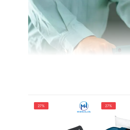
27%
27%
Thông số kỹ thuật