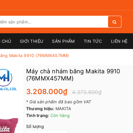
 CHỦ
GIỚI THIỆU
SẢN PHẨM
TIN TỨC
LIÊN HỆ
băng Makita 9910 (76MMX457MM)
Máy chà nhám băng Makita 9910
(76MMX457MM)
3.208.000₫
4.373.600₫
*
Giá sản phẩm đã bao gồm VAT
Thương hiệu:
MAKITA
Tình trạng:
Còn hàng
Số lượng