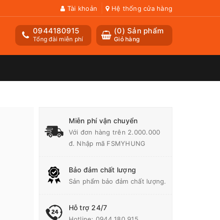
Tài khoản
Hệ thống cửa hàng
0944180915
(
0
) Sản phẩm
Tổng đài miễn phí
Giỏ hàng
Miễn phí vận chuyển
Với đơn hàng trên 2.000.000
đ. Nhập mã FSMYHUNG
Bảo đảm chất lượng
Sản phẩm bảo đảm chất lượng.
Hỗ trợ 24/7
Hotline:
0944 180 915