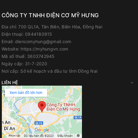
CÔNG TY TNHH ĐIỆN CƠ MỸ HƯNG
Địa chỉ:
700 QL1A, Tân Biên, Biên Hòa, Đồng Nai
Điện thoại:
0944180915
Email:
diencomyhung@gmail.com
Website:
https://myhungvn.com
Mã số thuế:
3603742945
Ngày cấp:
31-7-2020
Nơi cấp:
Sở kế hoạch và đầu tư tỉnh Đồng Nai
LIÊN HỆ