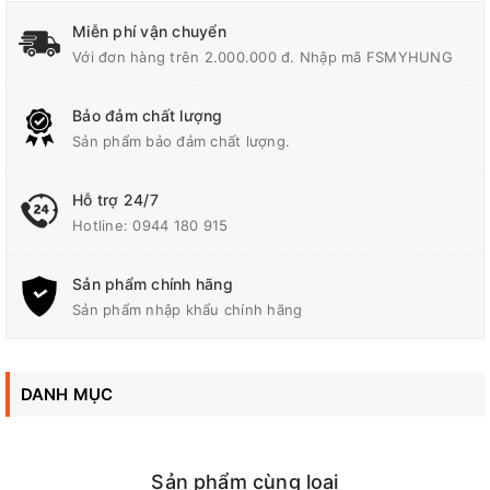
Miễn phí vận chuyển
Với đơn hàng trên 2.000.000 đ. Nhập mã FSMYHUNG
Thông số kỹ thuật
Bảo đảm chất lượng
Sản phẩm bảo đảm chất lượng.
Turbo / Cao / Trung bình /
Lưu Lượng Khí
Thấp: 2,2 / 2,1 /1,7 / 1,5
Hỗ trợ 24/7
m³/phút
Hotline:
0944 180 915
Trọng Lượng
0,38 kg (0,8 lbs.)
Sản phẩm chính hãng
Sản phẩm nhập khẩu chính hãng
w/ BL1860B Thấp/Trung
Thời gian sử dụng (giờ)
bình/Cao: 33/24.5/13.5
DANH MỤC
Đại Lý Phân Phối Makita, Bosch Chính Hãng Tại Biên Hòa -
Sản phẩm cùng loại
Đồng Nai