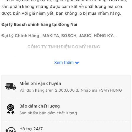
sản phẩm không những được cam kết về chất lượng mà còn
được bán với giá niêm yết, bạn không lo bị mua nhầm hàng.
Đại lý Bosch chính hãng tại Đồng Nai
Đại Lý Chính Hãng : MAKITA, BOSCH, JASIC, HỒNG KÝ...
CÔNG TY TNHH ĐIỆN CƠ MỸ HƯNG
Địa chỉ: Số 700 , Quốc lộ 1A , KP.10, Tân Biên, Biên Hòa, Đồng
Xem thêm
Nai
Thông tin liên hệ :
Hotline: 0944 180 915
Miễn phí vận chuyển
Với đơn hàng trên 2.000.000 đ. Nhập mã FSMYHUNG
Zalo : 0944 180 915
Bộ phận bán hàng : 0967 825 159
(Ms.Chi).
Bảo đảm chất lượng
FanPage
:
Facebook.com/diencomyhung
Sản phẩm bảo đảm chất lượng.
Website
:
www.myhungvn.com
Hỗ trợ 24/7