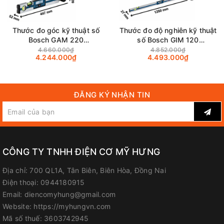
Thước đo góc kỹ thuật số
Thước đo độ nghiên kỹ thuật
Bosch GAM 220
số Bosch GIM 120
(0601076500)
(0601076800)
4.660.000₫
4.852.000₫
4.244.000₫
4.493.000₫
ĐĂNG KÝ NHẬN TIN
CÔNG TY TNHH ĐIỆN CƠ MỸ HƯNG
Địa chỉ:
700 QL1A, Tân Biên, Biên Hòa, Đồng Nai
Điện thoại:
0944180915
Email:
diencomyhung@gmail.com
Website:
https://myhungvn.com
Mã số thuế:
3603742945