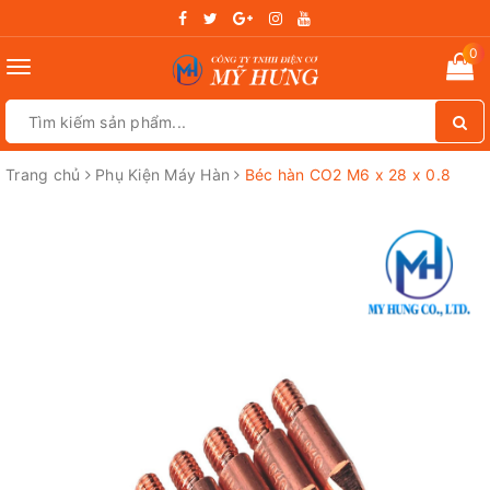
0
Toggle
navigation
Trang chủ
Phụ Kiện Máy Hàn
Béc hàn CO2 M6 x 28 x 0.8