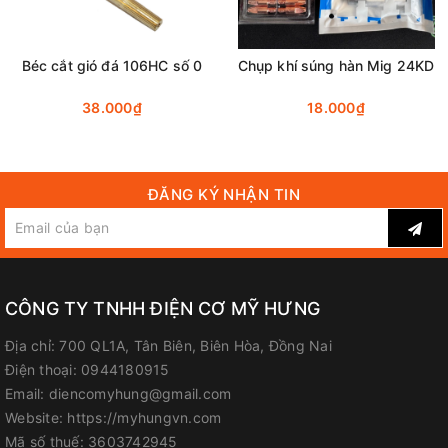
Béc cắt gió đá 106HC số 0
Chụp khí súng hàn Mig 24KD
38.000₫
18.000₫
ĐĂNG KÝ NHẬN TIN
CÔNG TY TNHH ĐIỆN CƠ MỸ HƯNG
Địa chỉ:
700 QL1A, Tân Biên, Biên Hòa, Đồng Nai
Điện thoại:
0944180915
Email:
diencomyhung@gmail.com
Website:
https://myhungvn.com
Mã số thuế:
3603742945