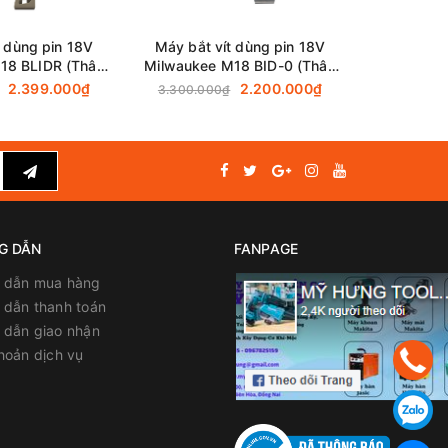
t dùng pin 18V
Máy bắt vít dùng pin 18V
Máy vặn 
18 BLIDR (Thân
Milwaukee M18 BID-0 (Thân
Milwaukee
áy)
máy)
2.399.000₫
2.200.000₫
4
3.300.000₫
G DẪN
FANPAGE
 dẫn mua hàng
dẫn thanh toán
 dẫn giao nhận
hoản dịch vụ