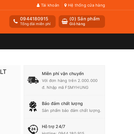
Tài khoản
Hệ thống cửa hàng
0944180915
(
0
) Sản phẩm
Tổng đài miễn phí
Giỏ hàng
LT
Miễn phí vận chuyển
Với đơn hàng trên 2.000.000
đ. Nhập mã FSMYHUNG
Bảo đảm chất lượng
Sản phẩm bảo đảm chất lượng.
Hỗ trợ 24/7
Hotline:
0944 180 915