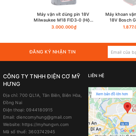
Website
:
www.myhungvn.com
Máy vặn vít dùng pin 18V
Máy khoan vặn
Milwaukee M18 FID3-0 (Hộp
18V Bosch G
Giấy)
(Chưa Pin
3.000.000₫
1.877
ĐĂNG KÝ NHẬN TIN
LIÊN HỆ
CÔNG TY TNHH ĐIỆN CƠ MỸ
HƯNG
Địa chỉ:
700 QL1A, Tân Biên, Biên Hòa,
Đồng Nai
Điện thoại:
0944180915
Email:
diencomyhung@gmail.com
Website:
https://myhungvn.com
Mã số thuế:
3603742945