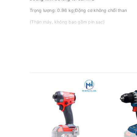
Trọng lượng: 0.96 kg;Động cơ không chổi than
(Thân máy, không bao gồm pin sạc)
THÂN MÁY ĐƯỢC BẢO HÀNH 36 THÁNG.
Đại lý Makita chính hãng tại Đồng Nai
Nhà Phân phối hãng: MAKITA, BOSCH, JASIC, HỒ
CÔNG 
Địa chỉ: số 700, QL1
HOTLINE
:
0944.180.915
ZALO: 0944.180.915
Email :
diencomyhung@gmail.com