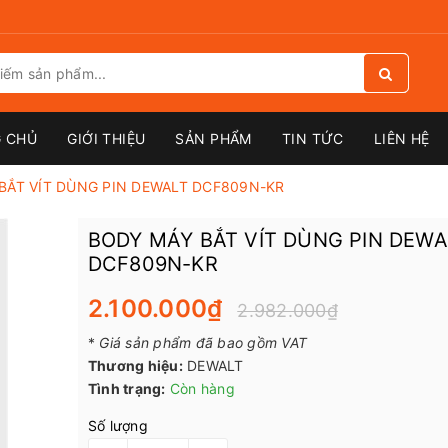
 CHỦ
GIỚI THIỆU
SẢN PHẨM
TIN TỨC
LIÊN HỆ
BẮT VÍT DÙNG PIN DEWALT DCF809N-KR
BODY MÁY BẮT VÍT DÙNG PIN DEWA
DCF809N-KR
2.100.000₫
2.982.000₫
*
Giá sản phẩm đã bao gồm VAT
Thương hiệu:
DEWALT
Tình trạng:
Còn hàng
Số lượng