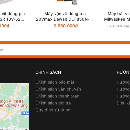
 vít dùng pin
Máy vặn vít dùng pin
Máy bắt ví
SR 18V-52
20Vmax Dewalt DCF850N-B1
Milwaukee M
 & Sạc)
(Thân máy)
m
.000₫
2.950.000₫
3.600.000₫
CHÍNH SÁCH
HƯỚN
Chính sách bảo mật
Hướng
Chính sách vận chuyển
Hướng 
Chính sách thanh toán
Hướng
Chính sách đổi trả
Điều k
Quy định sử dụng