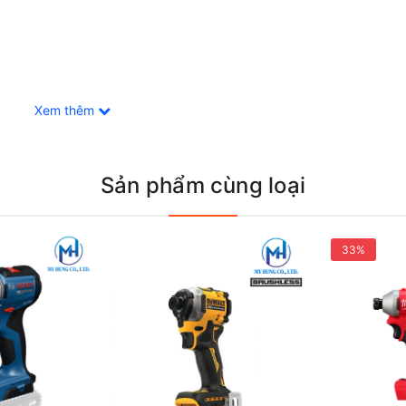
Xem thêm
NG KÝ, DEWALT...
Sản phẩm cùng loại
TY TNHH ĐIỆN CƠ MỸ HƯNG
A, Khu phố 10, Tân Biên, Biên Hòa, Đồng Nai
33%
- MST: 3603742945