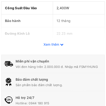
Công Suất Đầu Vào
2,400W
Bảo hành
12 tháng
Đường Kính Lỗ
22.23 mm
Xem thêm
Trọng Lượng
6.36 kg
Tốc Độ Không Tải
6,600 vòng/phút
Miễn phí vận chuyển
Với đơn hàng trên 2.000.000 đ. Nhập mã FSMYHUNG
Dây Dẫn Điện/Dây Pin
2.5 m (8.2 ft)
Bảo đảm chất lượng
Đường Kính Đá Cắt
230 mm (9")
Sản phẩm bảo đảm chất lượng.
Hỗ trợ 24/7
Hotline:
0944 180 915