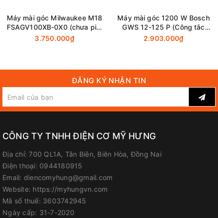
Máy mài góc Milwaukee M18
Máy mài góc 1200 W Bosch
FSAGV100XB-0X0 (chưa pin,
GWS 12-125 P (Công tắc
sạc)
bóp)
3.750.000₫
2.903.000₫
ĐĂNG KÝ NHẬN TIN
CÔNG TY TNHH ĐIỆN CƠ MỸ HƯNG
Địa chỉ:
700 QL1A, Tân Biên, Biên Hòa, Đồng Nai
Điện thoại:
0944180915
Email:
diencomyhung@gmail.com
Website:
https://myhungvn.com
Mã số thuế:
3603742945
Ngày cấp:
31-7-2020