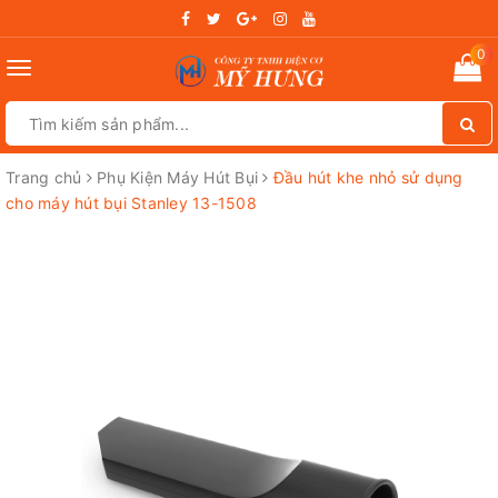
0
Toggle
navigation
Trang chủ
Phụ Kiện Máy Hút Bụi
Đầu hút khe nhỏ sử dụng
cho máy hút bụi Stanley 13-1508