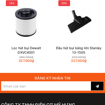
14%
29%
Lọc hút bụi Dewalt
Đầu hút bụi bảng lớn Stanley
DXVC4001
13-1505
380.000₫
320.000₫
327.000₫
227.000₫
ĐĂNG KÝ NHẬN TIN
CÔNG TY TNHH ĐIỆN CƠ MỸ HƯNG