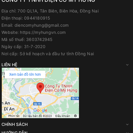
Địa chỉ:
700 QL1A, Tân Biên, Biên Hòa, Đồng Nai
Điện thoại:
0944180915
Email:
diencomyhung@gmail.com
Website:
https://myhungvn.com
Mã số thuế:
3603742945
Ngày cấp:
31-7-2020
Nơi cấp:
Sở kế hoạch và đầu tư tỉnh Đồng Nai
LIÊN HỆ
CHÍNH SÁCH
HƯỚNG DẪN