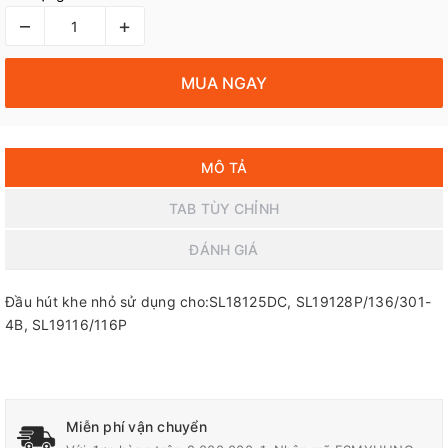
–
+
MUA NGAY
MÔ TẢ
TAB TÙY CHỈNH
ĐÁNH GIÁ
Đầu hút khe nhỏ sử dụng cho:SL18125DC, SL19128P/136/301-
4B, SL19116/116P
Miễn phí vận chuyển