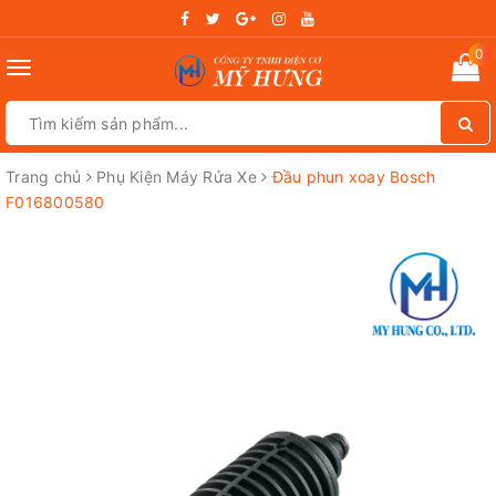
0
Toggle
navigation
Trang chủ
Phụ Kiện Máy Rửa Xe
Đầu phun xoay Bosch
F016800580