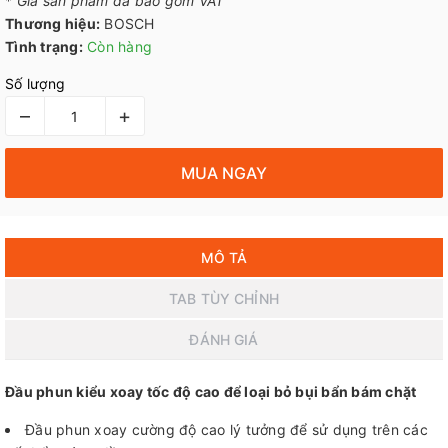
*
Giá sản phẩm đã bao gồm VAT
Thương hiệu:
BOSCH
Tình trạng:
Còn hàng
Số lượng
–
+
MUA NGAY
MÔ TẢ
TAB TÙY CHỈNH
ĐÁNH GIÁ
Đầu phun kiểu xoay tốc độ cao để loại bỏ bụi bẩn bám chặt
Đầu phun xoay cường độ cao lý tưởng để sử dụng trên các