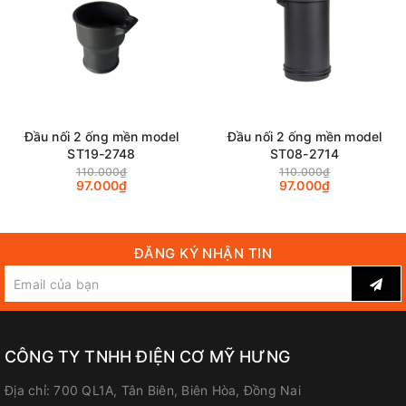
Đầu nối 2 ống mền model
Đầu nối 2 ống mền model
ST19-2748
ST08-2714
110.000₫
110.000₫
97.000₫
97.000₫
ĐĂNG KÝ NHẬN TIN
CÔNG TY TNHH ĐIỆN CƠ MỸ HƯNG
Địa chỉ:
700 QL1A, Tân Biên, Biên Hòa, Đồng Nai