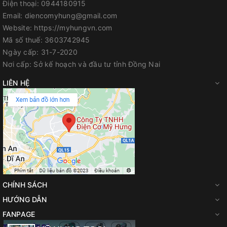
Điện thoại:
0944180915
Email:
diencomyhung@gmail.com
Website:
https://myhungvn.com
Mã số thuế:
3603742945
Ngày cấp:
31-7-2020
Nơi cấp:
Sở kế hoạch và đầu tư tỉnh Đồng Nai
LIÊN HỆ
CHÍNH SÁCH
HƯỚNG DẪN
FANPAGE