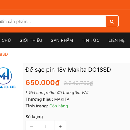
 CHỦ
GIỚI THIỆU
SẢN PHẨM
TIN TỨC
LIÊN HỆ
18SD
Đế sạc pin 18v Makita DC18SD
650.000₫
2.240.760₫
*
Giá sản phẩm đã bao gồm VAT
Thương hiệu:
MAKITA
Tình trạng:
Còn hàng
Số lượng
–
+