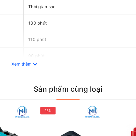
Thời gian sạc
130 phút
110 phút
90 phút
Xem thêm
60 phút
Sản phẩm cùng loại
45 phút
30 phút
25%
ên Hòa - Đồng Nai