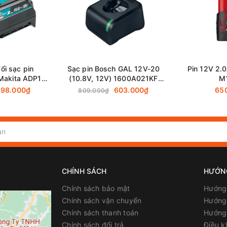
Nai
ổi sạc pin
Sạc pin Bosch GAL 12V-20
Pin 12V 2.
Makita ADP10
(10.8V, 12V) 1600A021KF
M
1-5)
chính hãng
98.000₫
603.000₫
65
809.000₫
CHÍNH SÁCH
HƯỚN
Chính sách bảo mật
Hướng
Chính sách vận chuyển
Hướng 
Chính sách thanh toán
Hướng
Chính sách đổi trả
Điều k