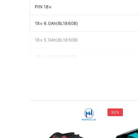
PIN 18v
18v 6.0Ah(BL1860B)
18v 5.0Ah(BL1850B)
18v 4.0Ah(BL1840B)
18v 3.0Ah(BL1830B)
18v 2.0Ah(BL1820B)
18v 1.5Ah(BL1815N)
93%
Đại Lý Phân Phối Makita, Bosch Chính Hãng Tại Bi