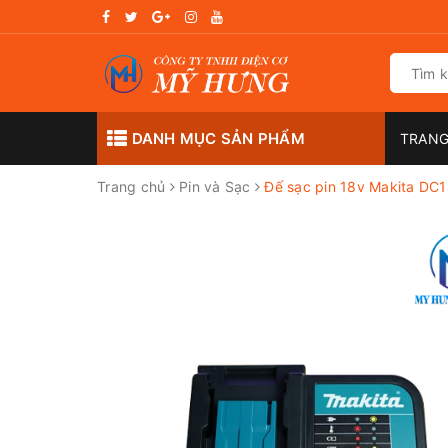
DANH MỤC SẢN PHẨM
TRANG
Trang chủ
Pin và Sạc
Đế sạc pin 18v Makita DC