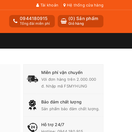
Tài khoản
Hệ thống cửa hàng
0944180915
(
0
) Sản phẩm
Tổng đài miễn phí
Giỏ hàng
Miễn phí vận chuyển
Với đơn hàng trên 2.000.000
đ. Nhập mã FSMYHUNG
Bảo đảm chất lượng
Sản phẩm bảo đảm chất lượng.
Hỗ trợ 24/7
Hotline:
0944 180 915