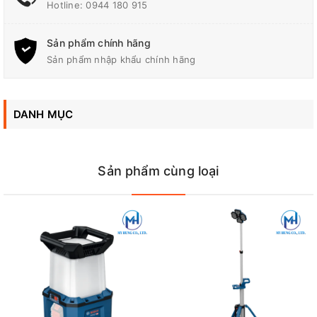
Thời gian vận hành lên tới 10 giờ
Hotline:
0944 180 915
Thiết kế chống lật đổi mới
Nhiều tính năng treo: Móc treo EMT, Móc treo lỗ khóa, Móc
Sản phẩm chính hãng
treo thanh chéo, Móc treo dạng tay cầm
Sản phẩm nhập khẩu chính hãng
DANH MỤC
Sản phẩm cùng loại