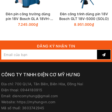
Đèn pin công trường dùng
Đèn công trình dùng pin 18V
pin 18V Bosch GLA 18VH-
Bosch GLT 18V-5000 (SOLO)
7500 (Chưa Pin & Sạc)
7.245.000₫
8.951.000₫
ĐĂNG KÝ NHẬN TIN
CÔNG TY TNHH ĐIỆN CƠ MỸ HƯNG
Địa chỉ:
700 QL1A, Tân Biên, Biên Hòa, Đồng Nai
Điện thoại:
0944180915
Email:
diencomyhung@gmail.com
Website:
https://myhungvn.com
Mã số thuế:
3603742945