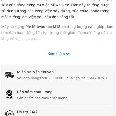
18V của dòng công cụ điện Milwaukee. Đèn này thường được
sử dụng trong các công việc xây dựng, sửa chữa, hoặc trong
môi trường làm việc yêu cầu ánh sáng tốt.
Máy sử dụng
Pin Milwaukee M18
có dung lượng cao, giúp đảm
bảo đèn hoạt động liên tục trong thời gian dài mà không cần lo
lắng về việc sạc pin.
Đèn led hắt sáng này thường được thiết kế nhỏ gọn, dễ dàng di
Xem thêm
chuyển và treo lên nơi làm việc một cách tiện lợi. Ánh sáng LED
không chỉ tiết kiệm năng lượng mà còn cho ánh sáng tự nhiên,
không gây chói mắt và bảo vệ sức khỏe của người sử dụng.
Miễn phí vận chuyển
Với đơn hàng trên 2.000.000 đ. Nhập mã FSMYHUNG
Đặc điểm của sản phẩm
Bảo đảm chất lượng
Công nghệ TRUEVIEW™ có độ phân giải đầu ra cao cho màu
Sản phẩm bảo đảm chất lượng.
sắc trung thực, tia sáng đồng đều và ánh sáng tự nhiên
Sáng hơn tới 30% so với 250 đèn halogen dùng điện
Hỗ trợ 24/7