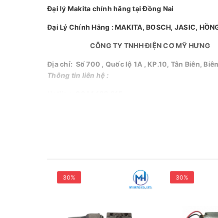
Đại lý Makita chính hãng tại Đồng Nai
Đại Lý Chính Hãng : MAKITA, BOSCH, JASIC, HỒNG
CÔNG TY TNHH ĐIỆN CƠ MỸ HƯNG
Địa chỉ: Số 700 , Quốc lộ 1A , KP.10, Tân Biên, Bi
Thông tin liên hệ :
Hotline: 0944 180 915
Zalo : 0944 180 915
Bộ phận bán hàng : 0967 825 159
(Ms.Chi).
FanPage
:
Facebook.com/diencomyhung
Website
:
www.myhungvn.com
30%
30%
Gmail
:
diencodongnai@gmail.com