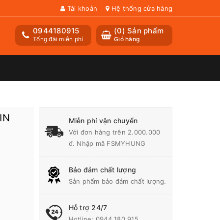
Tài khoản
Hệ thống cửa hàng
0944180915
(
0
) Sản phẩm
Tổng đài miễn phí
Giỏ hàng
IN
Miễn phí vận chuyển
Với đơn hàng trên 2.000.000
đ. Nhập mã FSMYHUNG
Bảo đảm chất lượng
Sản phẩm bảo đảm chất lượng.
Hỗ trợ 24/7
Hotline:
0944 180 915