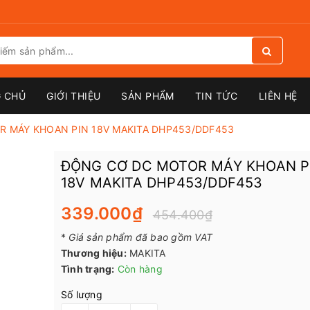
 CHỦ
GIỚI THIỆU
SẢN PHẨM
TIN TỨC
LIÊN HỆ
 MÁY KHOAN PIN 18V MAKITA DHP453/DDF453
ĐỘNG CƠ DC MOTOR MÁY KHOAN P
18V MAKITA DHP453/DDF453
339.000₫
454.400₫
*
Giá sản phẩm đã bao gồm VAT
Thương hiệu:
MAKITA
Tình trạng:
Còn hàng
Số lượng