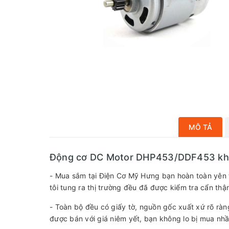
MÔ TẢ
Động cơ DC Motor DHP453/DDF453 khoan
- Mua sắm tại Điện Cơ Mỹ Hưng bạn hoàn toàn yên 
tôi tung ra thị trường đều đã được kiểm tra cẩn thậ
- Toàn bộ đều có giấy tờ, nguồn gốc xuất xứ rõ r
được bán với giá niêm yết, bạn không lo bị mua n