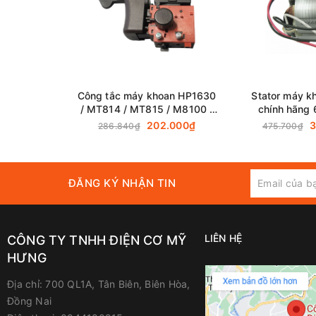
Công tắc máy khoan HP1630
Stator máy k
/ MT814 / MT815 / M8100 /
chính hãng
M8101 (650586-0) chính
202.000₫
3
286.840₫
475.700₫
hãng
ĐĂNG KÝ NHẬN TIN
LIÊN HỆ
CÔNG TY TNHH ĐIỆN CƠ MỸ
HƯNG
Địa chỉ:
700 QL1A, Tân Biên, Biên Hòa,
Đồng Nai