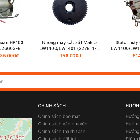
hoan HP163
Nhông máy cắt sắt Makita
Stator máy 
 626603-8
LW1400/LW1401 (227811-0)
LW1400/LW14
chính hãng
chí
35.000₫
156.000₫
51
CHÍNH SÁCH
HƯỚN
Chính sách bảo mật
Hướng
Chính sách vận chuyển
Hướng 
Chính sách thanh toán
Hướng
Chính sách đổi trả
Điều k