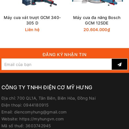
Đại Lý Phân Phối Makita, Bosch Chính Hãng Tại Biên Hòa -
Đồng Nai
Máy cưa vát trượt GCM 340-
Máy cưa đa năng Bosch
Công Ty TNHH Điện Cơ Mỹ Hưng
305 D
GCM 12SDE
Liên hệ
20.604.000₫
Địa chỉ: 700 Quốc lộ 1A, Tân Biên, Biên Hòa, Đồng Nai
Hotline / Zalo: 0944 180 915
ĐĂNG KÝ NHẬN TIN
FanPage
:
Facebook.com/diencomyhung
Website
:
myhungvn.com
Gmail
:
makitadongnai@gmail.com
CÔNG TY TNHH ĐIỆN CƠ MỸ HƯNG
Địa chỉ:
700 QL1A, Tân Biên, Biên Hòa, Đồng Nai
Điện thoại:
0944180915
Email:
diencomyhung@gmail.com
Website:
https://myhungvn.com
Mã số thuế:
3603742945