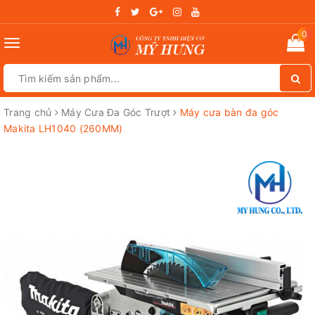
0
Toggle
navigation
Trang chủ
Máy Cưa Đa Góc Trượt
Máy cưa bàn đa góc
Makita LH1040 (260MM)