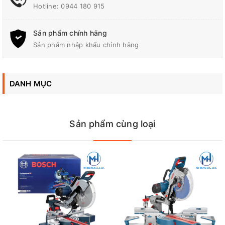
Hotline:
0944 180 915
Kích thước (L X W X H)
530 x 476 x 535 mm
Sản phẩm chính hãng
Đường Kính Lỗ
15.88, 25.4, 30 mm
Sản phẩm nhập khẩu chính hãng
Công Suất/Khả năng Cắt
90°: 93 x 95 mm
Tối Đa
DANH MỤC
Trọng Lượng
14.3 kg
Sản phẩm cùng loại
Tốc Độ Không Tải
4,800 vòng/phút
Dây Dẫn Điện/Dây Pin
2.5 m (8.2 ft)
Đường Kính Đá Cắt
255, 260 mm (10, 10-1/4")