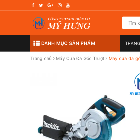
DANH MỤC SẢN PHẨM
TRANG
Trang chủ
Máy Cưa Đa Góc Trượt
Máy cưa đa gó