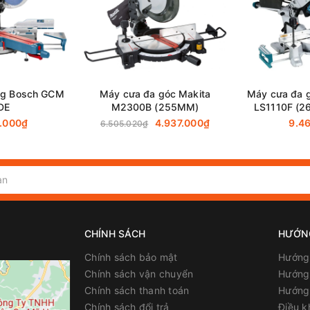
 hợp giúp chiếu sáng khu vực cắt, tạo điều kiện làm việc tốt hơn
 bao gồm cơ chế khóa trục chính tự động và cơ chế chống trượt, g
ợp giúp duy trì môi trường làm việc sạch sẽ và giảm thiểu việc b
ng Bosch GCM
Máy cưa đa góc Makita
Máy cưa đa g
DE
M2300B (255MM)
LS1110F (
.000₫
4.937.000₫
9.4
6.505.020₫
216mm
50mm x 305mm
65mm x 305mm
CHÍNH SÁCH
HƯỚN
Chính sách bảo mật
Hướng
1,400W
Chính sách vận chuyển
Hướng 
Chính sách thanh toán
Hướng
12 tháng
Chính sách đổi trả
Điều k