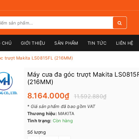
 CHỦ
GIỚI THIỆU
SẢN PHẨM
TIN TỨC
LIÊN HỆ
c trượt Makita LS0815FL (216MM)
Máy cưa đa góc trượt Makita LS0815
(216MM)
8.164.000₫
11.592.880₫
*
Giá sản phẩm đã bao gồm VAT
Thương hiệu:
MAKITA
Tình trạng:
Còn hàng
Số lượng