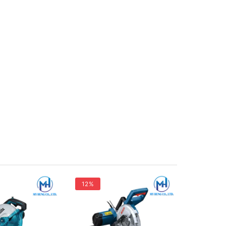
12%
gỗ lớn