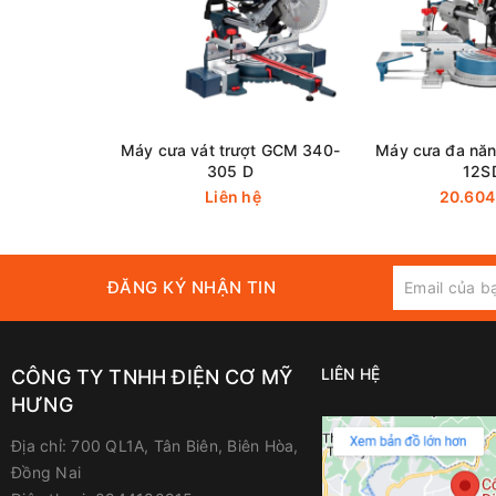
một cách dễ dàng và an toàn. Hệ thống đèn LED tích
biệt là trong các điều kiện ánh sáng yếu.
Máy cũng được thiết kế với tính năng an toàn cao,
dùng an tâm khi sử dụng máy. Bộ thu gọn bụi tích h
máy sau mỗi lần sử dụng.
Máy cưa vát trượt GCM 340-
Máy cưa đa nă
305 D
12S
Thông số kỹ thuật
Liên hệ
20.604
Đường Kính Lưỡi
ĐĂNG KÝ NHẬN TIN
Sức Chứa ở 45°
Sức Chứa ở 90°
LIÊN HỆ
CÔNG TY TNHH ĐIỆN CƠ MỸ
HƯNG
Công Suất Đầu Vào
Địa chỉ:
700 QL1A, Tân Biên, Biên Hòa,
Đồng Nai
Bảo hành