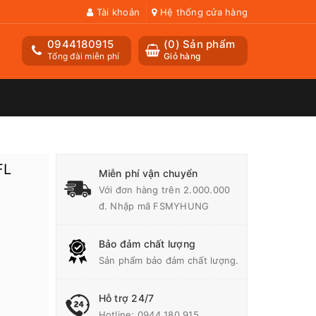
Tài khoản
Hệ thống cửa hàng
0944180915
(
0
) Sản phẩm
Tổng đài miễn phí
Giỏ hàng
FL
Miễn phí vận chuyển
Với đơn hàng trên 2.000.000
đ. Nhập mã FSMYHUNG
Bảo đảm chất lượng
Sản phẩm bảo đảm chất lượng.
Hỗ trợ 24/7
Hotline:
0944 180 915