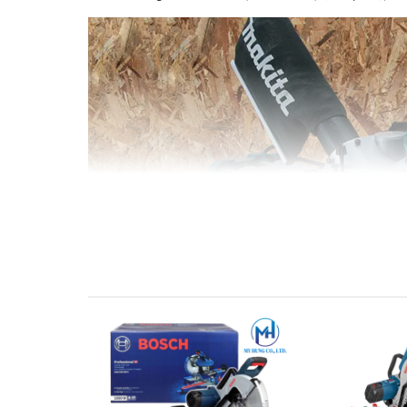
Với bàn trượt lớn, Makita LS0815FL cung cấp không 