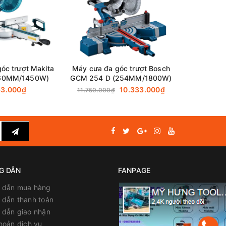
, đặc
iúp người
ảo dưỡng
óc trượt Makita
Máy cưa đa góc trượt Bosch
Máy cưa đ
260MM/1450W)
GCM 254 D (254MM/1800W)
254 (
63.000₫
10.333.000₫
6
11.750.000₫
G DẪN
FANPAGE
 dẫn mua hàng
dẫn thanh toán
 dẫn giao nhận
hoản dịch vụ