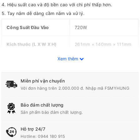
Hiệu suất cao và độ bền cao với chi phí thấp hơn.
Tay nắm dễ dàng cầm nắm và xử lý.
Công Suất Đầu Vào
720W
Kích thước (L X W X H)
261mm × 140mm × 111mm
Xem thêm
Đường Kính Lỗ
22.23mm (7/8")
Trọng Lượng
1.9kg (4.1lbs)
Miễn phí vận chuyển
Với đơn hàng trên 2.000.000 đ. Nhập mã FSMYHUNG
Tốc Độ Không Tải
11,000 vòng/phút
Bảo đảm chất lượng
Dây Dẫn Điện/Dây Pin
2.0m (6.6ft)
Sản phẩm bảo đảm chất lượng.
Đường Kính Đá Cắt
125mm (5")
Hỗ trợ 24/7
Hotline:
0944 180 915