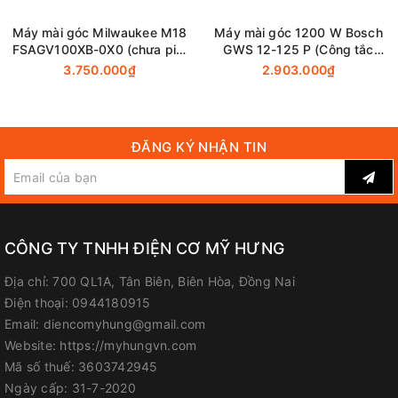
Máy mài góc Milwaukee M18
Máy mài góc 1200 W Bosch
FSAGV100XB-0X0 (chưa pin,
GWS 12-125 P (Công tắc
sạc)
bóp)
3.750.000₫
2.903.000₫
ĐĂNG KÝ NHẬN TIN
CÔNG TY TNHH ĐIỆN CƠ MỸ HƯNG
Địa chỉ:
700 QL1A, Tân Biên, Biên Hòa, Đồng Nai
Điện thoại:
0944180915
Email:
diencomyhung@gmail.com
Website:
https://myhungvn.com
Mã số thuế:
3603742945
Ngày cấp:
31-7-2020