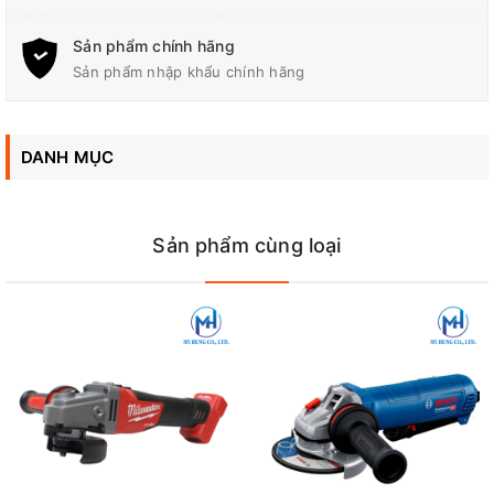
Đại Lý Phân Phối Makita, Bosch Chính Hãng Tại Biên Hòa -
Đồng Nai
Sản phẩm chính hãng
Sản phẩm nhập khẩu chính hãng
Công Ty TNHH Điện Cơ Mỹ Hưng
Địa chỉ: 700 Quốc lộ 1A, Tân Biên, Biên Hòa, Đồng Nai
DANH MỤC
Hotline / Zalo: 0944 180 915
FanPage
:
Facebook.com/diencomyhung
Sản phẩm cùng loại
Website
:
myhungvn.com
Gmail
:
makitadongnai@gmail.com