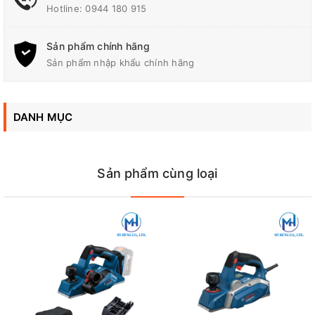
thiếu trong bộ sưu tập dụng cụ của các thợ mộc chuyên nghiệp
Hotline:
0944 180 915
và thợ bán chuyên ngành mộc.
-Thiết bị được nghiên cứu và thiết kế đặc biệt nhằm phục vụ
Sản phẩm chính hãng
các xưởng mộc, xưởng chế biến đồ gỗ mỹ nghệ và đơn vị thi
Sản phẩm nhập khẩu chính hãng
công hoàn thiện nội thất trong công tác làm phẳng nhẵn bề mặt
phôi gỗ. Sở hữu khối động cơ bền bỉ cùng vận tốc vòng tua lớn,
thiết bị giúp tối ưu hóa tiến độ gia công phôi gỗ gỗ mà vẫn đảm
bảo bề mặt thành phẩm đạt độ phẳng mịn, chính xác cao nhất.
DANH MỤC
Sản phẩm cùng loại