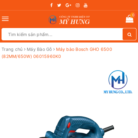
0
Toggle
navigation
Trang chủ
Máy Bào Gỗ
Máy bào Bosch GHO 6500
(82MM/650W) 06015960K0