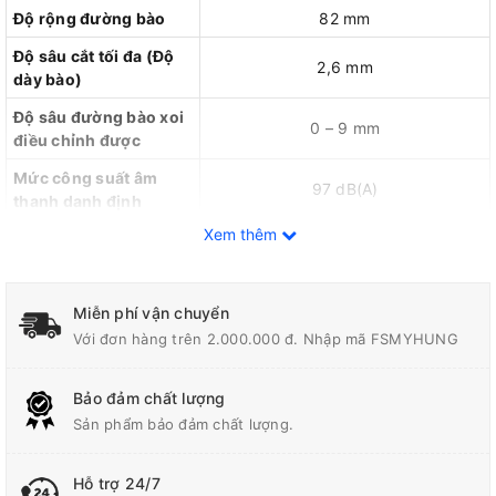
Độ rộng đường bào
82 mm
Độ sâu cắt tối đa (Độ
2,6 mm
dày bào)
Độ sâu đường bào xoi
0 – 9 mm
điều chỉnh được
Mức công suất âm
97 dB(A)
thanh danh định
Xem thêm
Trọng lượng thiết bị
2,8 kg
Thiết bị mài lưỡi bào HSS, Thước
Hệ thống phụ kiện đi
căn lưỡi HSS, Thanh dẫn hướng
kèm
Miễn phí vận chuyển
song song, Khóa đầu lục giác
Với đơn hàng trên 2.000.000 đ. Nhập mã FSMYHUNG
Bảng thông số kỹ thuật máy bào gỗ cầm tay Bosch GHO 6500
Bảo đảm chất lượng
Thông tin sản phẩm
Sản phẩm bảo đảm chất lượng.
-Máy bào Bosch GHO 6500 (82MM/650W) với mã SKU
06015960K0 là cỗ máy công cụ cầm tay quan trọng không thể
Hỗ trợ 24/7