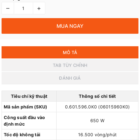
–
+
MUA NGAY
MÔ TẢ
TAB TÙY CHỈNH
ĐÁNH GIÁ
Tiêu chí kỹ thuật
Thông số chi tiết
Mã sản phẩm (SKU)
0.601.596.0K0 (06015960K0)
Công suất đầu vào
650 W
định mức
Tốc độ không tải
16.500 vòng/phút