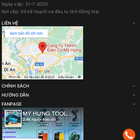
Ngày cấp:
31-7-2020
sản xuất Bosch cung cấp sẵn các dòng phụ kiện chuyên
Nơi cấp:
Sở kế hoạch và đầu tư tỉnh Đồng Nai
dụng đi kèm như thiết bị mài sắc lưỡi bào HSS, thước căn vị
trí, khóa đầu lục giác và tấm dẫn hướng song song, mang
LIÊN HỆ
đến sự tiện lợi tối đa khi hiệu chỉnh lắp đặt.
CHÍNH SÁCH
HƯỚNG DẪN
FANPAGE
Cơ chế núm xoay điều chỉnh độ sâu vệt bào lên tới 2.6mm kết hợp
chức năng bào xoi rãnh mộng từ 0 - 9mm vô cùng chuẩn xác
Lưu ý khi sử dụng và bảo dưỡng