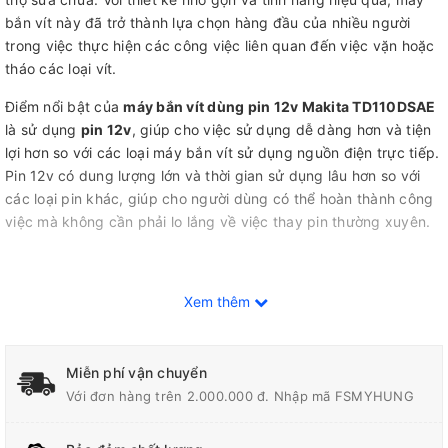
bắn vít này đã trở thành lựa chọn hàng đầu của nhiều người
trong việc thực hiện các công việc liên quan đến việc vặn hoặc
tháo các loại vít.
Điểm nổi bật của
máy bắn vít dùng pin 12v Makita TD110DSAE
là sử dụng
pin 12v
, giúp cho việc sử dụng dễ dàng hơn và tiện
lợi hơn so với các loại máy bắn vít sử dụng nguồn điện trực tiếp.
Pin 12v có dung lượng lớn và thời gian sử dụng lâu hơn so với
các loại pin khác, giúp cho người dùng có thể hoàn thành công
việc mà không cần phải lo lắng về việc thay pin thường xuyên.
Makita TD110DSAE
được trang bị động cơ mạnh mẽ và tốc độ
Xem thêm
vòng quay cao, giúp cho việc vặn hoặc tháo các loại vít trở nên
nhanh chóng và dễ dàng hơn. Điều này cũng giúp cho người
dùng tiết kiệm được thời gian và công sức trong quá trình làm
Miễn phí vận chuyển
việc.
Với đơn hàng trên 2.000.000 đ. Nhập mã FSMYHUNG
Ngoài ra, máy bắn vít này còn có tính năng đảo chiều vặn vít,