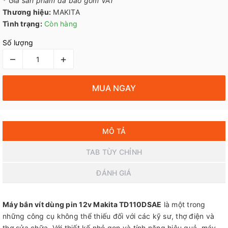
*
Giá sản phẩm đã bao gồm VAT
Thương hiệu:
MAKITA
Tình trạng:
Còn hàng
Số lượng
–
+
MUA NGAY
MÔ TẢ
TAB TÙY CHỈNH
ĐÁNH GIÁ
Máy bắn vít dùng pin 12v Makita TD110DSAE
là một trong
những công cụ không thể thiếu đối với các kỹ sư, thợ điện và
thợ sửa chữa. Với thiết kế nhỏ gọn và tính năng hiệu quả, máy