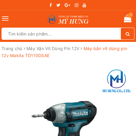
0
Toggle
navigation
Trang chủ
Máy Vặn Vít Dùng Pin 12V
Máy bắn vít dùng pin
12v Makita TD110DSAE