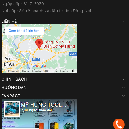
Ngày cấp:
31-7-2020
Địa chỉ: 700 Quốc lộ 1A, Tân Biên, Biên Hòa, Đồng Nai
Nơi cấp:
Sở kế hoạch và đầu tư tỉnh Đồng Nai
Hotline / Zalo: 0944 180 915
LIÊN HỆ
FanPage
:
Facebook.com/diencomyhung
Website
:
myhungvn.com
Gmail
:
makitadongnai@gmail.com
CHÍNH SÁCH
HƯỚNG DẪN
FANPAGE