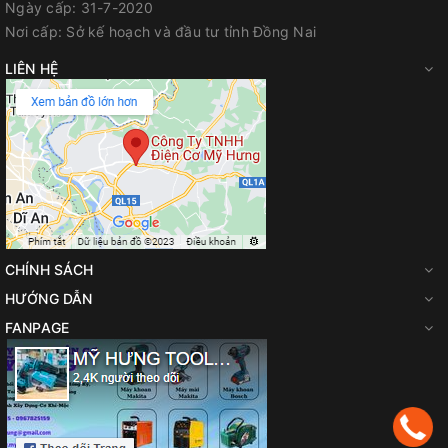
Ngày cấp:
31-7-2020
không, cũng như sự ổn định tuyệt vời cho các ứng dụng được
Nơi cấp:
Sở kế hoạch và đầu tư tỉnh Đồng Nai
đúc sẵn
Công cụ được cân bằng hoàn toàn, với thiết kế tay cầm ở
LIÊN HỆ
chính giữa, giúp thao tác hoàn hảo bằng một tay
Tự động mở khuôn cắt sau khi cắt xong để cho phép người
dùng thực hiện nhanh chóng các thao tác cắt lặp lại
Công cụ này cung cấp khả năng cắt các đoạn ngắn với độ
dài tối thiểu 1-1/2"
Các linh kiện điện tử chống quá tải REDLINK™ trong công cụ
và bộ pin mang lại độ bền tốt nhất cho hệ thống
CHÍNH SÁCH
HƯỚNG DẪN
FANPAGE