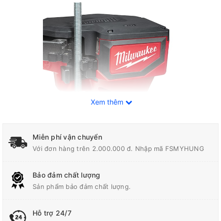
Xem thêm
Miễn phí vận chuyển
Với đơn hàng trên 2.000.000 đ. Nhập mã FSMYHUNG
Tính năng nổi bật của máy cắt thanh ren
Bảo đảm chất lượng
Milwaukee M18 BLTRC-0C
Sản phẩm bảo đảm chất lượng.
Máy được trang bị lưỡi cắt sắc bén và chất liệu chất lượng cao,
Hỗ trợ 24/7
giúp bạn có thể cắt các thanh ren một cách dễ dàng mà không