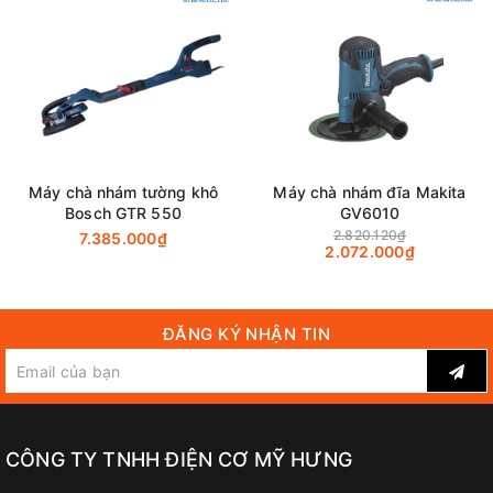
Bosch GTR 550 mang lại giải pháp xử lý bề mặt bứt phá với thiết kế
cần dài công thái học chuyên dụng
Những ưu điểm nổi bật
Đầu chà siêu linh hoạt:
Sở hữu đầu siêu linh hoạt
'UltraFlexible Head', máy trượt dễ dàng dọc theo các bề mặt
Máy chà nhám tường khô
Máy chà nhám đĩa Makita
trần và tường, giúp thao tác mượt mà và giảm thiểu tối đa
Bosch GTR 550
GV6010
nguy cơ làm xước hay hư hỏng bề mặt thi công.
2.820.120₫
7.385.000₫
2.072.000₫
Tính năng hút trần độc đáo:
Tính năng hút trần thông
minh tạo lực bám sát bề mặt, làm cho trọng lượng dụng cụ
được cảm nhận nhẹ hơn hẳn khi thao tác trên cao. Kết hợp
cùng tay cầm hình chữ L tiện lợi làm giảm biến dạng kéo
ĐĂNG KÝ NHẬN TIN
căng, mang lại sự thoải mái cao cho người thợ trong suốt ca
làm việc dài.
Hiệu suất chà nhám bứt phá:
Khối động cơ 550W mạnh
mẽ và bền bỉ kết hợp cùng khả năng duy trì tốc độ không đổi
(Constant Speed) giúp máy luôn đạt tốc độ cắt bỏ vật liệu
CÔNG TY TNHH ĐIỆN CƠ MỸ HƯNG
cao, hoàn thiện bề mặt phôi nhanh chóng ngay cả trong
những điều kiện tải nặng khắt khe.