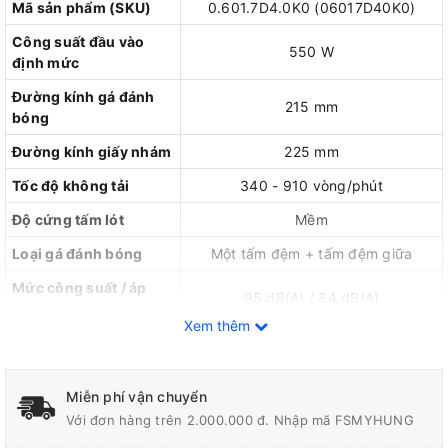
Mã sản phẩm (SKU)
0.601.7D4.0K0 (06017D40K0)
Công suất đầu vào
550 W
định mức
Đường kính gá đánh
215 mm
bóng
Đường kính giấy nhám
225 mm
Tốc độ không tải
340 - 910 vòng/phút
Độ cứng tấm lót
Mềm
Loại gá đánh bóng
Một tấm đệm + tấm đệm giữa
Mức công suất / áp
95 dB(A) / 84 dB(A)
suất âm thanh
Xem thêm
Trọng lượng thiết bị
4,8 kg
Bảng thông số kỹ thuật máy chà nhám tường khô cần dài Bosch
Miễn phí vận chuyển
GTR 550
Với đơn hàng trên 2.000.000 đ. Nhập mã FSMYHUNG
Thông tin sản phẩm