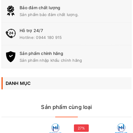
Bảo đảm chất lượng
Máy chà nhám tường khô cần dài Bosch GTR 550
(06017D40K0) là dòng máy chà nhám chuyên dụng thế hệ mới
Sản phẩm bảo đảm chất lượng.
của Bosch, được thiết kế đặc biệt dành cho thợ sơn, thợ làm
tường khô và chuyên gia hoàn thiện nội thất. Dựa trên thông tin
Hỗ trợ 24/7
kỹ thuật từ hãng, thiết bị mang đến giải pháp hoàn hảo để thực
Hotline:
0944 180 915
hiện các công việc chà nhám trên hệ thống tường, trần nhà
hoặc chuẩn bị bề mặt để trám và trát vữa một cách chuyên
nghiệp, giúp tiết kiệm tối đa thời gian và sức lao động tại công
Sản phẩm chính hãng
trình.
Sản phẩm nhập khẩu chính hãng
DANH MỤC
Sản phẩm cùng loại
27%