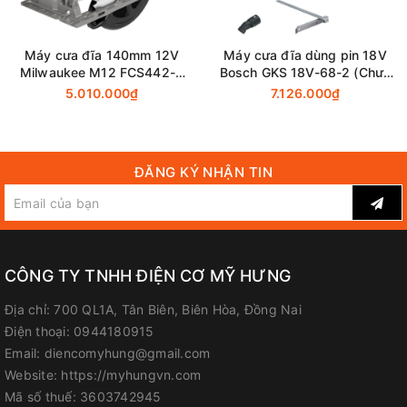
Đồng Nai
Công Ty TNHH Điện Cơ Mỹ Hưng
Máy cưa đĩa 140mm 12V
Máy cưa đĩa dùng pin 18V
Milwaukee M12 FCS442-0
Bosch GKS 18V-68-2 (Chưa
Địa chỉ: 700 Quốc lộ 1A, Tân Biên, Biên Hòa, Đồng Nai
(Chưa Pin & Sạc)
Pin & Sạc) 190mm
5.010.000₫
7.126.000₫
Hotline / Zalo: 0944 180 915
FanPage
:
Facebook.com/diencomyhung
ĐĂNG KÝ NHẬN TIN
Website
:
myhungvn.com
Gmail
:
makitadongnai@gmail.com
CÔNG TY TNHH ĐIỆN CƠ MỸ HƯNG
Địa chỉ:
700 QL1A, Tân Biên, Biên Hòa, Đồng Nai
Điện thoại:
0944180915
Email:
diencomyhung@gmail.com
Website:
https://myhungvn.com
Mã số thuế:
3603742945