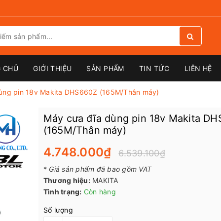
 CHỦ
GIỚI THIỆU
SẢN PHẨM
TIN TỨC
LIÊN HỆ
ùng pin 18v Makita DHS660Z (165M/Thân máy)
Máy cưa đĩa dùng pin 18v Makita D
(165M/Thân máy)
4.748.000₫
6.539.100₫
*
Giá sản phẩm đã bao gồm VAT
Thương hiệu:
MAKITA
Tình trạng:
Còn hàng
Số lượng