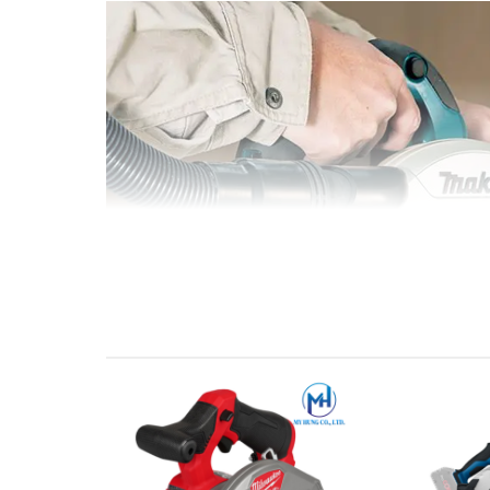
Đường kính lưỡi cưa 165mm của máy cưa đĩa này cho