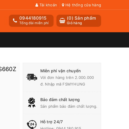
Tài khoản
Hệ thống cửa hàng
0944180915
(
0
) Sản phẩm
Tổng đài miễn phí
Giỏ hàng
HS660Z
Miễn phí vận chuyển
Với đơn hàng trên 2.000.000
đ. Nhập mã FSMYHUNG
Bảo đảm chất lượng
Sản phẩm bảo đảm chất lượng.
Hỗ trợ 24/7
Hotline:
0944 180 915