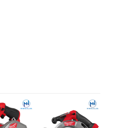
17%
i vật