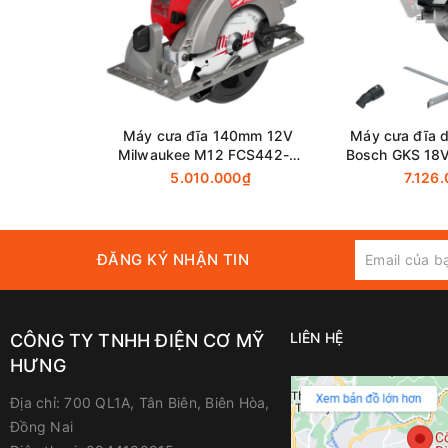
liệu khác nhau như gỗ, kim loại và nhựa. Đồng thời
cố định và cảm biến tự ngắt khi có tình huống khô
Ngoài ra, với thương hiệu uy tín như Makita, người
đĩa dùng pin 18v Makita DHS660Z là một sự lựa ch
một công cụ cắt cắt chất lượng và đáng tin cậy.
Máy cưa đĩa 140mm 12V
Máy cưa đĩa d
Thông số kỹ thuật
Milwaukee M12 FCS442-0
Bosch GKS 18V
(Chưa Pin & Sạc)
Pin & Sạc
5.010.000₫
7.126
Đường Kính Lưỡi
Đường Kính Lỗ
ĐĂNG KÝ NHẬN TIN
LIÊN HỆ
CÔNG TY TNHH ĐIỆN CƠ MỸ
Công Suất/Khả năng Cắt Tối Đa
HƯNG
Địa chỉ:
700 QL1A, Tân Biên, Biên Hòa,
Đồng Nai