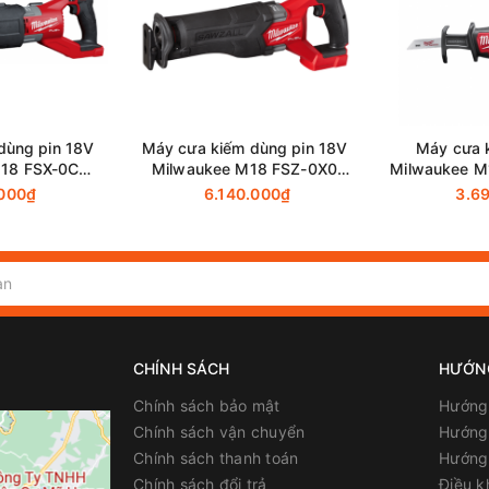
dùng pin 18V
Máy cưa kiếm dùng pin 18V
Máy cưa 
M18 FSX-0C
Milwaukee M18 FSZ-0X0
Milwaukee M
máy)
(Thân máy)
m
.000₫
6.140.000₫
3.6
CHÍNH SÁCH
HƯỚN
Chính sách bảo mật
Hướng
Chính sách vận chuyển
Hướng 
Chính sách thanh toán
Hướng
Chính sách đổi trả
Điều k