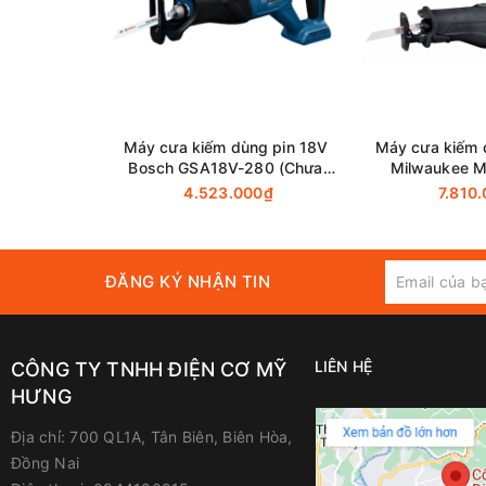
Máy cưa kiếm dùng pin 18V
Máy cưa kiếm 
Bosch GSA18V-280 (Chưa
Milwaukee 
Pin & Sạc)
(Thân 
4.523.000₫
7.810
ĐĂNG KÝ NHẬN TIN
LIÊN HỆ
CÔNG TY TNHH ĐIỆN CƠ MỸ
HƯNG
Địa chỉ:
700 QL1A, Tân Biên, Biên Hòa,
Đồng Nai