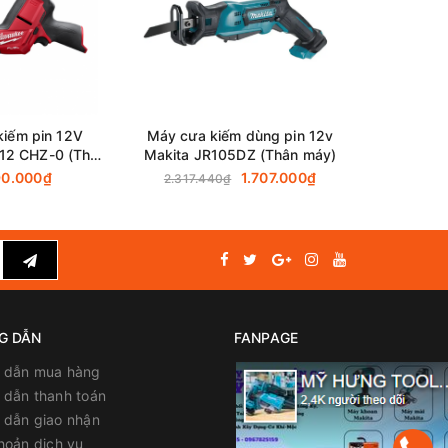
kiếm pin 12V
Máy cưa kiếm dùng pin 12v
Máy cưa k
12 CHZ-0 (Thân
Makita JR105DZ (Thân máy)
Makit
áy)
90.000₫
1.707.000₫
2.317.440₫
5.313.64
G DẪN
FANPAGE
 dẫn mua hàng
dẫn thanh toán
 dẫn giao nhận
hoản dịch vụ