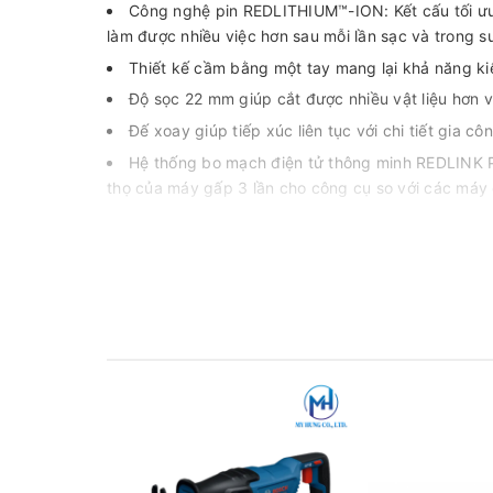
Công nghệ pin REDLITHIUM™-ION: Kết cấu tối ưu
làm được nhiều việc hơn sau mỗi lần sạc và trong suố
Thiết kế cầm bằng một tay mang lại khả năng kiểm
Độ sọc 22 mm giúp cắt được nhiều vật liệu hơn vớ
Đế xoay giúp tiếp xúc liên tục với chi tiết gia c
Hệ thống bo mạch điện tử thông minh REDLINK 
thọ của máy gấp 3 lần cho công cụ so với các máy 
Bộ pin M18™ REDLITHIUM™-ION tương thích với