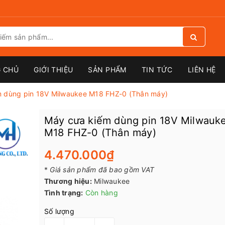
 CHỦ
GIỚI THIỆU
SẢN PHẨM
TIN TỨC
LIÊN HỆ
 dùng pin 18V Milwaukee M18 FHZ-0 (Thân máy)
Máy cưa kiếm dùng pin 18V Milwauk
M18 FHZ-0 (Thân máy)
4.470.000₫
*
Giá sản phẩm đã bao gồm VAT
Thương hiệu:
Milwaukee
Tình trạng:
Còn hàng
Số lượng