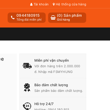
Tài khoản
Hệ thống cửa hàng
0944180915
(
0
) Sản phẩm
Tổng đài miễn phí
Giỏ hàng
ee
Miễn phí vận chuyển
Với đơn hàng trên 2.000.000
đ. Nhập mã FSMYHUNG
Bảo đảm chất lượng
Sản phẩm bảo đảm chất lượng.
Hỗ trợ 24/7
Hotline:
0944 180 915