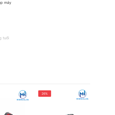
iúp máy
 tuổi
26%
27%