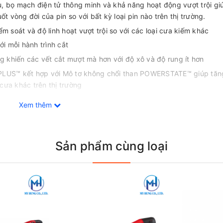
, bọ mạch điện tử thông minh và khả năng hoạt động vượt trội g
t vòng đời của pin so với bất kỳ loại pin nào trên thị trường.
 soát và độ linh hoạt vượt trội so với các loại cưa kiếm khác
i mỗi hành trình cắt
ông khiến các vết cắt mượt mà hơn với độ xô và độ rung ít hơn
PLUS™ kết hợp với Mô tơ không chổi than POWERSTATE™ giúp tăng
cưa khác trên thị trường
 hơn 125 sản phẩm cùng hệ thống M18
Xem thêm
Sản phẩm cùng loại