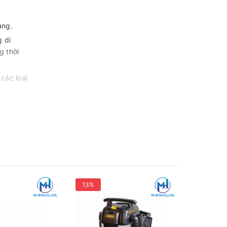
àng.
 di
g thời
các loại
 thời
àn, cung
ộc
13%
13%