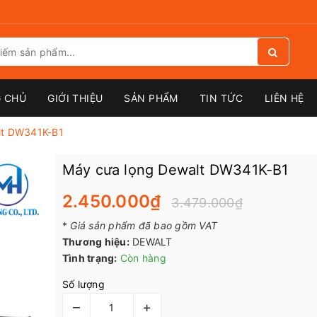
 CHỦ
GIỚI THIỆU
SẢN PHẨM
TIN TỨC
LIÊN HỆ
lt DW341K-B1
Máy cưa lọng Dewalt DW341K-B1
2.450.000₫
3.479.000₫
*
Giá sản phẩm đã bao gồm VAT
Thương hiệu:
DEWALT
Tình trạng:
Còn hàng
Số lượng
–
+