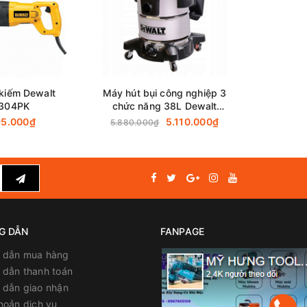
kiếm Dewalt
Máy hút bụi công nghiệp 3
Máy hút b
304PK
chức năng 38L Dewalt
chức n
DXV38S (3750W – 5HP)
DXV34P 
95.000₫
5.110.000₫
5.880.000₫
4.590.00
G DẪN
FANPAGE
 dẫn mua hàng
dẫn thanh toán
 dẫn giao nhận
hoản dịch vụ