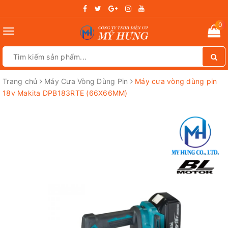
0
Toggle
navigation
Trang chủ
Máy Cưa Vòng Dùng Pin
Máy cưa vòng dùng pin
18v Makita DPB183RTE (66X66MM)