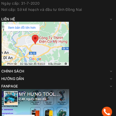
Ngày cấp:
31-7-2020
Địa chỉ: 700 Quốc lộ 1A, Tân Biên, Biên Hòa, Đồng Nai
Nơi cấp:
Sở kế hoạch và đầu tư tỉnh Đồng Nai
Hotline / Zalo: 0944 180 915
LIÊN HỆ
FanPage
:
Facebook.com/diencomyhung
Website
:
myhungvn.com
Gmail
:
makitadongnai@gmail.com
CHÍNH SÁCH
HƯỚNG DẪN
FANPAGE