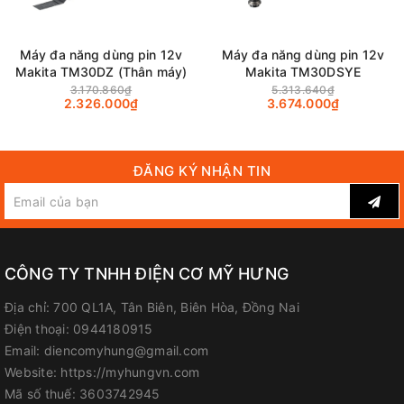
Website
:
myhungvn.com
Máy đa năng dùng pin 12v
Máy đa năng dùng pin 12v
Gmail
:
makitadongnai@gmail.com
Makita TM30DZ (Thân máy)
Makita TM30DSYE
3.170.860₫
5.313.640₫
2.326.000₫
3.674.000₫
ĐĂNG KÝ NHẬN TIN
CÔNG TY TNHH ĐIỆN CƠ MỸ HƯNG
Địa chỉ:
700 QL1A, Tân Biên, Biên Hòa, Đồng Nai
Điện thoại:
0944180915
Email:
diencomyhung@gmail.com
Website:
https://myhungvn.com
Mã số thuế:
3603742945