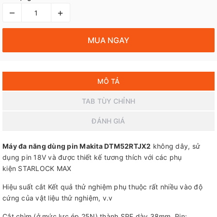
–
+
MUA NGAY
MÔ TẢ
TAB TÙY CHỈNH
ĐÁNH GIÁ
Máy đa năng dùng pin Makita DTM52RTJX2
không dây, sử
dụng pin 18V và được thiết kế tương thích với các phụ
kiện STARLOCK MAX
Hiệu suất cắt Kết quả thử nghiệm phụ thuộc rất nhiều vào độ
cứng của vật liệu thử nghiệm, v.v
Cắt chìm (ở mức lực ép 25N) thành SPF dày 38mm. Pin: