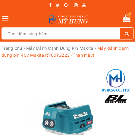
0
Toggle
navigation
Trang chủ
Máy Đánh Cạnh Dùng Pin Makita
Máy đánh cạnh
dùng pin 40v Makita RT001GZ23 (Thân máy)