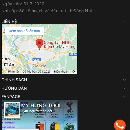
FanPage
:
Facebook.com/diencomyhung
Ngày cấp:
31-7-2020
Nơi cấp:
Sở kế hoạch và đầu tư tỉnh Đồng Nai
Website
:
myhungvn.com
LIÊN HỆ
Gmail
:
makitadongnai@gmail.com
CHÍNH SÁCH
HƯỚNG DẪN
FANPAGE