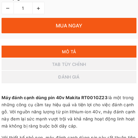
–
+
MUA NGAY
MÔ TẢ
TAB TÙY CHỈNH
ĐÁNH GIÁ
Máy đánh cạnh dùng pin 40v Makita RT001GZ23
là một trong
những công cụ cầm tay hiệu quả và tiện lợi cho việc đánh cạnh
gỗ. Với nguồn năng lượng từ pin lithium-ion 40v, máy đánh cạnh
này đem lại sức mạnh vượt trội và khả năng hoạt động linh hoạt
mà không bị ràng buộc bởi dây cáp.
Với thiết kế nhỏ gọn, máy đánh cạnh dùng pin này rất thuận tiện