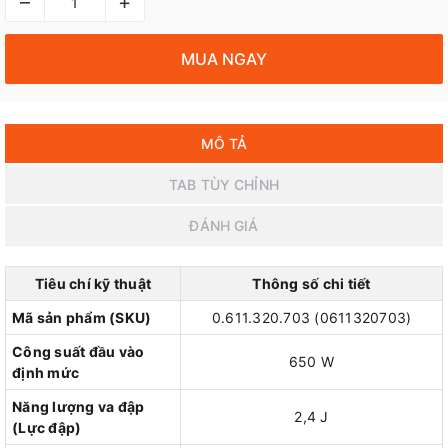
–
+
MUA NGAY
MÔ TẢ
TAB TÙY CHỈNH
ĐÁNH GIÁ
Tiêu chí kỹ thuật
Thông số chi tiết
Mã sản phẩm (SKU)
0.611.320.703 (0611320703)
Công suất đầu vào
650 W
định mức
Năng lượng va đập
2,4 J
(Lực đập)