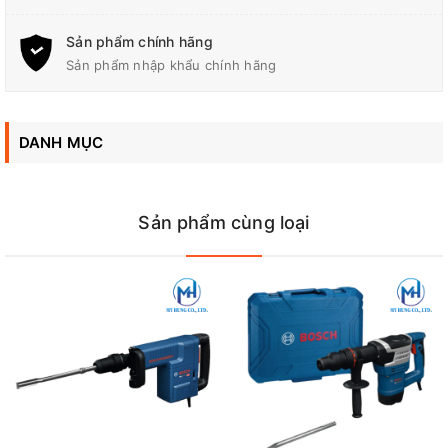
Sản phẩm chính hãng
Sản phẩm nhập khẩu chính hãng
DANH MỤC
Sản phẩm cùng loại
Máy đục phá chuyên dụng Bosch GSH 3 E sở hữu kiểu dáng thuôn
gọn, mang lại giải pháp cạo gọt vách nề cơ động cho các nhà thầu
thi công
Những ưu điểm nổi bật
Trọng lượng siêu nhẹ:
Với thiết kế cấu trúc nhỏ gọn và
trọng lượng chỉ 3,7 kg, máy cho phép người thợ thao tác điều