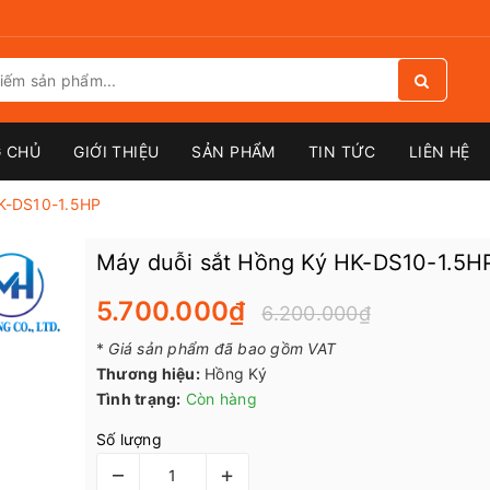
 CHỦ
GIỚI THIỆU
SẢN PHẨM
TIN TỨC
LIÊN HỆ
HK-DS10-1.5HP
Máy duỗi sắt Hồng Ký HK-DS10-1.5H
5.700.000₫
6.200.000₫
*
Giá sản phẩm đã bao gồm VAT
Thương hiệu:
Hồng Ký
Tình trạng:
Còn hàng
Số lượng
–
+