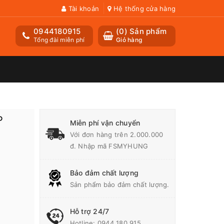
Tài khoản
Hệ thống cửa hàng
0944180915
(
0
) Sản phẩm
Tổng đài miễn phí
Giỏ hàng
P
Miễn phí vận chuyển
Với đơn hàng trên 2.000.000
đ. Nhập mã FSMYHUNG
Bảo đảm chất lượng
Sản phẩm bảo đảm chất lượng.
Hỗ trợ 24/7
Hotline:
0944 180 915