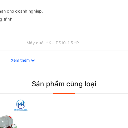
 hạn cho doanh nghiệp.
g trình
Máy duỗi HK – DS10-1.5HP
220V
Xem thêm
Ø8 – Ø10 mm
Sản phẩm cùng loại
0,75Kw
hính Hãng Tại Biên Hòa - Đồng Nai