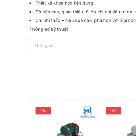
Thiết kế khoa học tiện dụng.
Độ bền cao, giảm thiểu tối đa chi phí đầu tư dài
Chi phí thấp – hiệu quả cao, phù hợp với mọi côn
Thông số kỹ thuật
Thông số
Điện thế vào
Đường kính sắt duỗi
Motor 1HP - 4P
9%
14%
Đại Lý Phân Phối Hồng Ký, Jasic, Bosch, Makita C
Công Ty TNHH Điện Cơ Mỹ Hưng