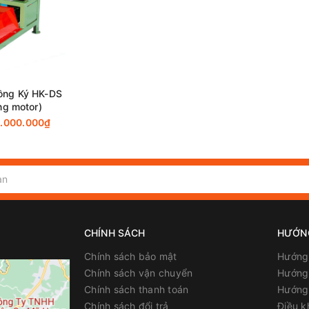
Nai
ồng Ký HK-DS
g motor)
.000.000₫
CHÍNH SÁCH
HƯỚN
Chính sách bảo mật
Hướng
Chính sách vận chuyển
Hướng 
Chính sách thanh toán
Hướng
Chính sách đổi trả
Điều k