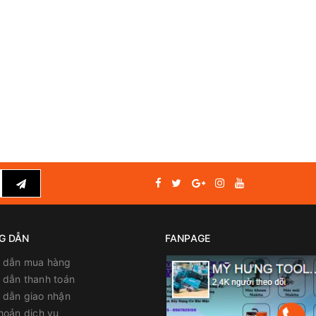
G DẪN
FANPAGE
 dẫn mua hàng
dẫn thanh toán
 dẫn giao nhận
hoản dịch vụ