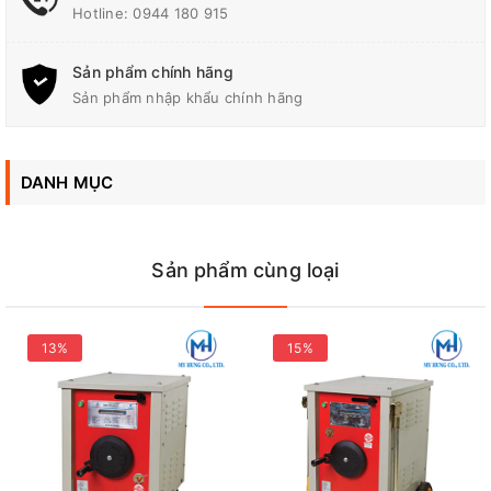
Hotline:
0944 180 915
Thông số
HK H200D
Sản phẩm chính hãng
Điện áp vào (V)
1 pha 220V
Sản phẩm nhập khẩu chính hãng
Công suất đầu ra (KVA)
13
DANH MỤC
Dòng điện ra (A)
200
Sản phẩm cùng loại
Điện áp ra (V)
55 - 58
Trọng lượng (Kg)
45
13%
15%
Sử dụng que hàn (mm)
2.6 - 3.2
Đại Lý Phân Phối Hồng Ký, Jasic, Bosch, Makita Chính Hãng