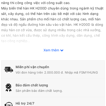
năng thi công công việc với công suất cao.
Máy biến thế hàn HK H200D chuyên dùng trong ngành kỹ thuật
sắt, xây dựng, có thể hàn trên các bề mặt với các hình dạng
khác nhau. Sản phẩm cho mối hàn có chất lượng cao, mối hàn
đẹp và độ ngấu đường hàn sâu vào vật hàn. HK H200D là dòng
máy hàn cơ cỡ vừa, được sử dụng nhiều trong các nhà xưởng,
cơ khí, hàn kết cấu thép, công trình xây dựng, dân dụng, chế
tạo công nghiệp…
Dây đồng của máy biến thế hàn HK H200D
được cách điện bởi
Xem thêm
một lớp Amiăng chịu nhiệt hơn 2500 C của Nhật rất bền. Được
sản xuất trên dây chuyền tự động, áp dụng công nghệ CNC nên
cho sản phẩm có độ chính xác cao, tiết kiệm điện, tiết kiệm thời
Miễn phí vận chuyển
gian làm việc nên nâng cao hiệu quả trong công việc và mức độ
Với đơn hàng trên 2.000.000 đ. Nhập mã FSMYHUNG
an toàn tốt nhất cho độ bền tuổi thọ máy duy trì tối đa nhất.
Bảo đảm chất lượng
Giống như các sản phẩm máy hàn khác, HK H200D được Hồng
Sản phẩm bảo đảm chất lượng.
Ký áp dụng chính sách bảo hành chính hãng 24 tháng.
Thông số kỹ thuật
Hỗ trợ 24/7