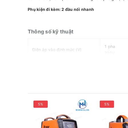
Phụ kiện đi kèm: 2 đầu nối nhanh
Thông số kỹ thuật
1 pha
Điện áp vào định mức (V)
220V
Công suất định mức (KVA)
8.8
Đầu ra định mức (A/V)
190A/27.6V
Điện áp hở mạch (V)
75V
5%
5%
Phạm vi điều chỉnh dòng hàn (A)
40-190A