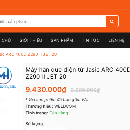
 CHỦ
GIỚI THIỆU
SẢN PHẨM
TIN TỨC
LIÊN HỆ
sic ARC 400D Z290 II JET 20
Máy hàn que điện tử Jasic ARC 400
Z290 II JET 20
9.430.000₫
9.509.995₫
*
Giá sản phẩm đã bao gồm VAT
Thương hiệu:
WELDCOM
Tình trạng:
Còn hàng
Số lượng