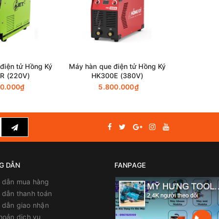
điện tử Hồng Ký
Máy hàn que điện tử Hồng Ký
Máy hàn q
R (220V)
HK300E (380V)
ARES-2
00.000₫
5.800.000₫
6.276.39
G DẪN
FANPAGE
 dẫn mua hàng
dẫn thanh toán
 dẫn giao nhận
hoản dịch vụ