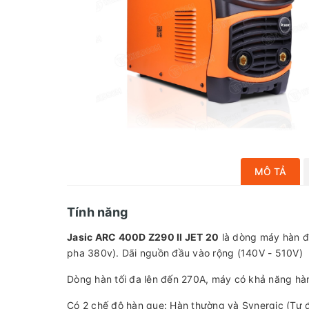
MÔ TẢ
Tính năng
Jasic ARC 400D Z290 II JET 20
là dòng máy hàn đa
pha 380v). Dãi nguồn đầu vào rộng (140V - 510V)
Dòng hàn tối đa lên đến 270A, máy có khả năng hà
Có 2 chế độ hàn que: Hàn thường và Synergic (Tự 