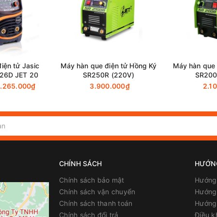
0.77
0.83
iện tử Jasic
Máy hàn que điện tử Hồng Ký
Máy hàn que 
26D JET 20
SR250R (220V)
SR200
.265.000₫
3.900.000₫
2.1
CHÍNH SÁCH
HƯỚN
Chính sách bảo mật
Hướng
Chính sách vận chuyển
Hướng 
Chính sách thanh toán
Hướng
Chính sách đổi trả
Điều k