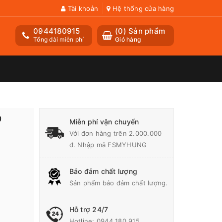
Tài khoản
Hệ thống cửa hàng
0944180915
(
0
) Sản phẩm
Tổng đài miễn phí
Giỏ hàng
D
Miễn phí vận chuyển
Với đơn hàng trên 2.000.000
đ. Nhập mã FSMYHUNG
Bảo đảm chất lượng
Sản phẩm bảo đảm chất lượng.
Hỗ trợ 24/7
Hotline:
0944 180 915