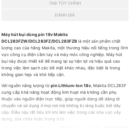
TAB TÙY CHỈNH
ĐÁNH GIÁ
Máy hút bụi dùng pin 18v Makita
DCL283FZW/DCL283FZ/DCL283FZB
là một sản phẩm chất
lượng cao của hãng Makita, một thương hiệu nổi tiếng trong lĩnh
vực công cụ điện cầm tay và máy móc công nghiệp. Máy hút
bụi này được thiết kế để mang lại sự tiện lợi và hiệu quả cao
trong việc làm sạch các bề mặt khác nhau, đặc biệt là trong
không gian hẹp và khó tiếp cận.
Với nguồn năng lượng từ
pin Lithium-Ion 18v
, Makita DCL283F
cung cấp khả năng hoạt động linh hoạt mà không cần phụ
thuộc vào nguồn điện trực tiếp, giúp người dùng dễ dàng di
chuyển và sử dụng ở mọi nơi mà không bị ràng buộc bởi dây
cáp. Điều này rất hữu ích khi làm việc trong các khu vực xây
dựng, sửa chữa hoặc trong ô tô.