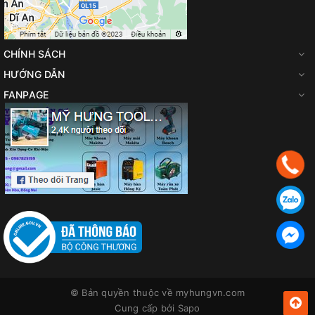
CHÍNH SÁCH
HƯỚNG DẪN
FANPAGE
© Bản quyền thuộc về
myhungvn.com
Cung cấp bởi
Sapo