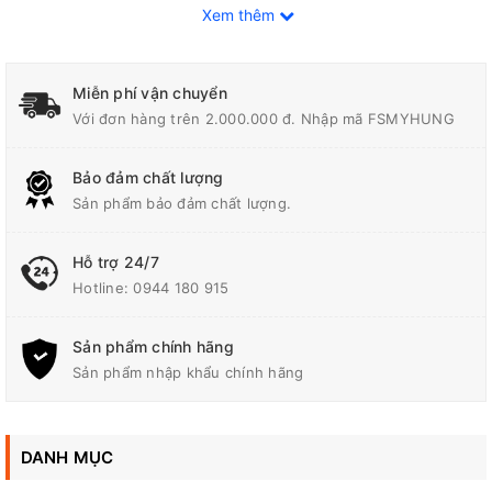
Xem thêm
Miễn phí vận chuyển
Với đơn hàng trên 2.000.000 đ. Nhập mã FSMYHUNG
Bảo đảm chất lượng
Sản phẩm bảo đảm chất lượng.
Hỗ trợ 24/7
Hotline:
0944 180 915
Makita DCL283F được trang bị công nghệ hút bụi hiệu quả,
Sản phẩm chính hãng
giúp loại bỏ bụi bẩn, lông thú, và các mảnh vụn một cách nhanh
Sản phẩm nhập khẩu chính hãng
chóng và hiệu quả. Bộ lọc tích hợp giúp ngăn chặn bụi phân tử
nhỏ và các hạt bụi lớn, đảm bảo không khí thoát ra sau khi hút
được làm sạch và an toàn cho sức khỏe.
DANH MỤC
Ngoài ra, thiết kế nhẹ nhàng và dễ sử dụng của máy hút bụi này