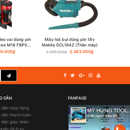
sức khỏe
n phẩm
đeo vai dùng pin
Máy hút bụi dùng pin 18v
Máy hút 
kee M18 FBPV-
Makita DCL184Z (Thân máy)
Makita CL
Thân máy)
00.000₫
2.493.000₫
1
3.389.000₫
G DẪN
FANPAGE
 dẫn mua hàng
dẫn thanh toán
 dẫn giao nhận
hoản dịch vụ