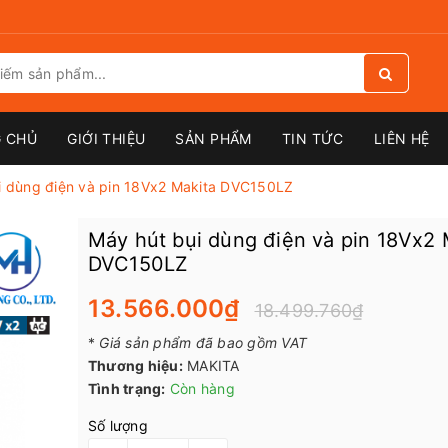
 CHỦ
GIỚI THIỆU
SẢN PHẨM
TIN TỨC
LIÊN HỆ
i dùng điện và pin 18Vx2 Makita DVC150LZ
Máy hút bụi dùng điện và pin 18Vx2 
DVC150LZ
13.566.000₫
18.499.760₫
*
Giá sản phẩm đã bao gồm VAT
Thương hiệu:
MAKITA
Tình trạng:
Còn hàng
Số lượng