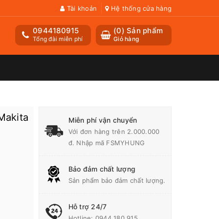
Tài khoản
Hệ thống cửa hàng
0944180915
(
0
) Sản phẩm
Tổng đài miễn phí
Giỏ hàng
Makita
Miễn phí vận chuyển
Với đơn hàng trên 2.000.000
đ. Nhập mã FSMYHUNG
Bảo đảm chất lượng
Sản phẩm bảo đảm chất lượng.
Hỗ trợ 24/7
Hotline:
0944 180 915