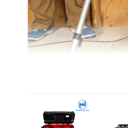
Với thiết kế nhẹ nhàng và tiện lợi,
máy hút bụi Mak
năng hút chất lỏng, đáp ứng nhu cầu sử dụng đa dạ
giúp máy hoạt động mạnh mẽ và liên tục trong thời g
chuyển và sử dụng trở nên thuận tiện hơn.