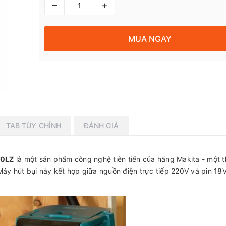
–
+
MUA NGAY
TAB TÙY CHỈNH
ĐÁNH GIÁ
50LZ
là một sản phẩm công nghệ tiên tiến của hãng Makita - một 
Máy hút bụi này kết hợp giữa nguồn điện trực tiếp 220V và pin 18V