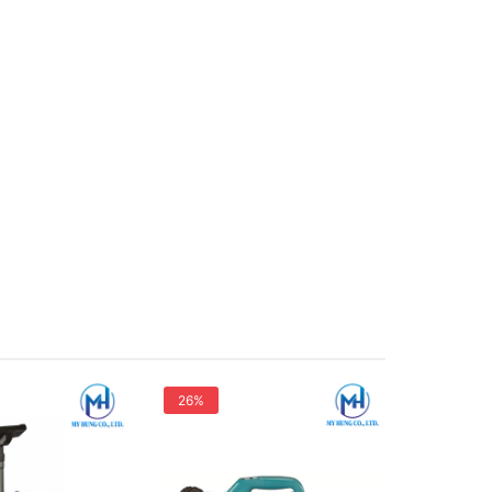
26%
n có khả
18Vx2
 việc di