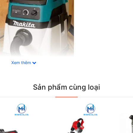
Xem thêm
Sản phẩm cùng loại
ita DVC150LZ
không chỉ phục vụ việc hút bụi thông thường mà cò
ng trong các môi trường khác nhau. Đặc biệt, việc sử dụng pin 
ian dài, đồng thời loại bỏ hoàn toàn vấn đề về dây điện khiến cho