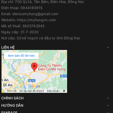
Địa chỉ:
700 QL1A, Tân Biên, Biên Hòa, Đồng Nai
Điện thoại:
0944180915
Điện áp, dùng điện
0 V
Email:
diencomyhung@gmail.com
Website:
https://myhungvn.com
Trọng lượng
2,8 kg
Mã số thuế:
3603742945
Ngày cấp:
31-7-2020
Bộ gá dụng cụ
SDS plus
Nơi cấp:
Sở kế hoạch và đầu tư tỉnh Đồng Nai
LIÊN HỆ
Tỷ lệ va đập ở tốc độ định
0 – 4.200 bpm
mức
Tốc độ định mức
0 – 930 vòng/phút
Đường kính khoan tối đa
13 mm
trên kim loại
CHÍNH SÁCH
HƯỚNG DẪN
Đường kính khoan tối đa
FANPAGE