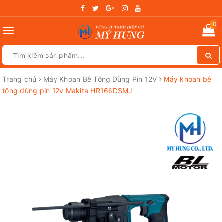
0
Toggle
navigation
Trang chủ
Máy Khoan Bê Tông Dùng Pin 12V
Máy khoan bê
tông dùng pin 12v Makita HR166DSMJ