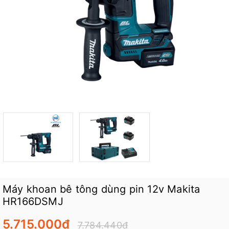
Máy khoan bê tông dùng pin 12v Makita
HR166DSMJ
5.715.000₫
7.784.440₫