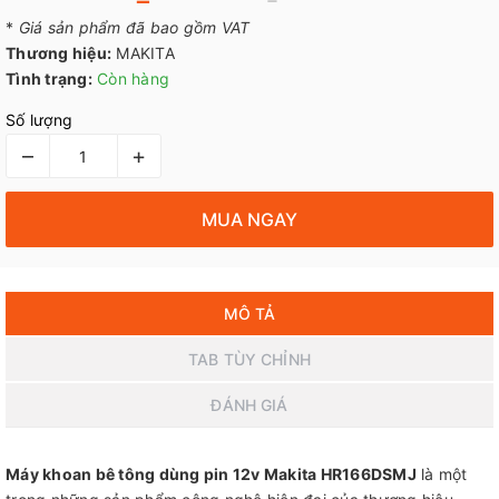
*
Giá sản phẩm đã bao gồm VAT
Thương hiệu:
MAKITA
Tình trạng:
Còn hàng
Số lượng
–
+
MUA NGAY
MÔ TẢ
TAB TÙY CHỈNH
ĐÁNH GIÁ
Máy khoan bê tông dùng pin 12v Makita HR166DSMJ
là một