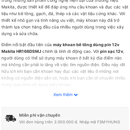
trong những sản phẩm công nghệ hiện đại của thương hiệu
Makita, được thiết kế để đáp ứng nhu cầu khoan và đục các vật
liệu như bê tông, gạch, đá, thép và các vật liệu cứng khác. Với
thiết kế nhỏ gọn và tính năng ưu việt, máy khoan này đã trở
thành lựa chọn hàng đầu của nhiều người dùng trong việc xây
dựng và sửa chữa.
Điểm nổi bật đầu tiên của
máy khoan bê tông dùng pin 12v
Makita HR166DSMJ
chính là tính di động cao. Với
pin sạc 12v
,
người dùng có thể sử dụng máy khoan ở bất kỳ địa điểm nào
mà không cần phải lo lắng về việc tìm nguồn điện. Điều này rất
hữu ích khi bạn cần khoan hay đục các vật liệu ở những nơi
không có nguồn điện sẵn có, hoặc khi bạn cần di chuyển nhiều
trong quá trình sử dụng máy khoan.
Xem thêm
Máy khoan này còn được trang bị động cơ mạnh mẽ và đa
năng, cho khả năng khoan và đục hiệu quả trên nhiều loại vật
liệu khác nhau. Động cơ có công suất lên tới 400W, giúp máy
Miễn phí vận chuyển
hoạt động mạnh mẽ và đáng tin cậy trong việc khoan các vật
Với đơn hàng trên 2.000.000 đ. Nhập mã FSMYHUNG
liệu cứng như bê tông và thép. Ngoài ra, máy còn có chức năng
đảo chiều để thay đổi hướng xoay của mũi khoan, giúp người