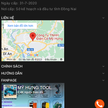
Ngày cấp:
31-7-2020
Nơi cấp:
Sở kế hoạch và đầu tư tỉnh Đồng Nai
LIÊN HỆ
Sản phẩm chưa bao gồm pin sạc, xem thêm pin sạc phù
hợp:
TẠI ĐÂY
CHÍNH SÁCH
HƯỚNG DẪN
FANPAGE
Thông số kỹ thuật
Điện thế pin (V)
18V
Tốc độ đập tối đa (BPM)
4,800​