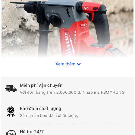
Xem thêm
Miễn phí vận chuyển
Với đơn hàng trên 2.000.000 đ. Nhập mã FSMYHUNG
Tính năng nổi bật của máy khoan bê tông
Milwaukee M18 FHX-0X0
Bảo đảm chất lượng
Sản phẩm bảo đảm chất lượng.
Lực đập 2.7 J - Khoan mạnh hơn, Năng suất hơn; Khoan
nhanh hơn tới 50% so với các sản phẩm cùng loại
Hỗ trợ 24/7
Trải nghiệm tốt nhất: Dừng nhanh AUTOSTOP™, Tăng cường