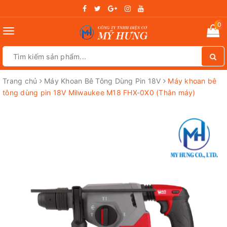
0
Toggle
navigation
Trang chủ
Máy Khoan Bê Tông Dùng Pin 18V
Máy khoan bê
tông dùng pin 18V Milwaukee M18 FHX​-0X0 (Thân máy)