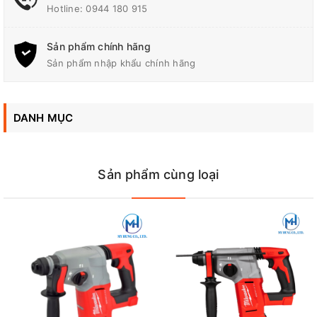
Hotline:
0944 180 915
Độ an toàn​; Chống rung tốt hơn, Giảm mệt mỏi cho người dùng
Thời gian hoạt động: Thời gian hoạt động kéo dài hơn tới 30%
Sản phẩm chính hãng
so với sản phẩm khác; Lên đến 104 lỗ (14mm x 50mm) mỗi lần
Sản phẩm nhập khẩu chính hãng
sạc
DANH MỤC
Sản phẩm cùng loại
Máy khoan bê tông Milwaukee M18 FHX-0X0 được trang bị đầu
khoan chống rung giúp giảm thiểu độ rung khi sử dụng, tạo điều