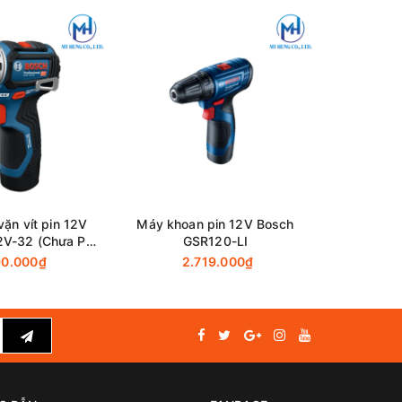
ng và
28%
gia đình
vặn vít pin 12V
Máy khoan pin 12V Bosch
Máy Khoan
2V-32 (Chưa Pin
GSR120-LI
Milwauke
 Sạc)
90.000₫
2.719.000₫
6.500.0