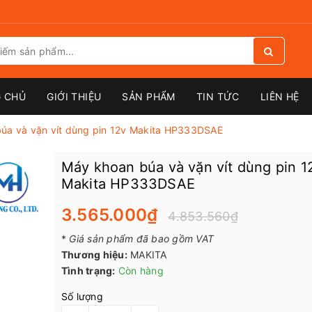
 CHỦ
GIỚI THIỆU
SẢN PHẨM
TIN TỨC
LIÊN HỆ
úa và vặn vít dùng pin 12v Makita HP333DSAE
Máy khoan búa và vặn vít dùng pin 1
Makita HP333DSAE
3.565.000₫
4.853.560₫
*
Giá sản phẩm đã bao gồm VAT
Thương hiệu:
MAKITA
Tình trạng:
Còn hàng
Số lượng