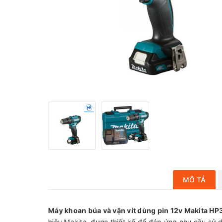
MÔ TẢ
Máy khoan búa và vặn vít dùng pin 12v Makita H
hiệu Makita, được thiết kế để đáp ứng nhu cầu sử 