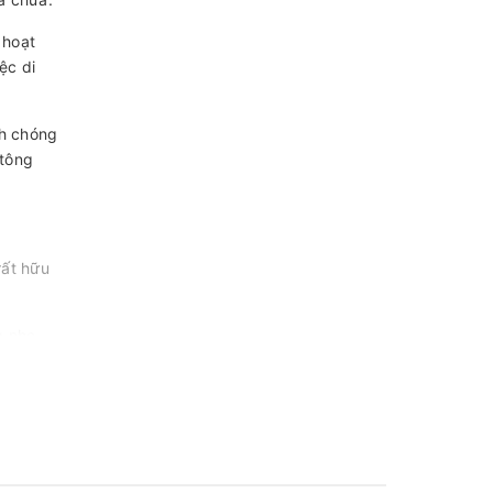
 hoạt
ệc di
nh chóng
 tông
rất hữu
g nhẹ,
su
n phẩm.
m việc