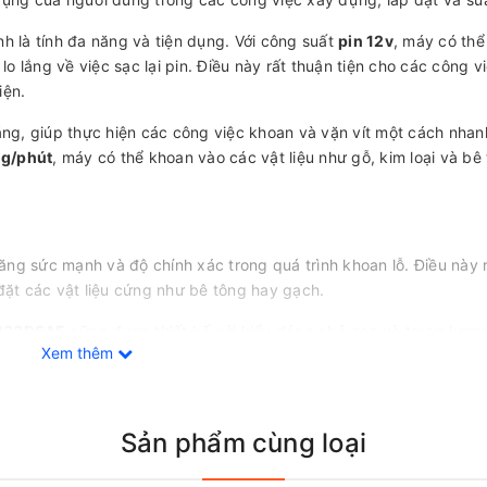
nh là tính đa năng và tiện dụng. Với công suất
pin 12v
, máy có thể
lo lắng về việc sạc lại pin. Điều này rất thuận tiện cho các công vi
iện.
g, giúp thực hiện các công việc khoan và vặn vít một cách nha
ng/phút
, máy có thể khoan vào các vật liệu như gỗ, kim loại và bê
tăng sức mạnh và độ chính xác trong quá trình khoan lỗ. Điều này 
đặt các vật liệu cứng như bê tông hay gạch.
P333DSAE
cũng được thiết kế với kiểu dáng nhỏ gọn và trọng lượn
Xem thêm
ng quá trình làm việc. Bên cạnh đó, máy còn có tay cầm bọc cao 
chắc chắn và thoải mái trong quá trình sử dụng.
búa và vặn vít này giúp bảo vệ động cơ và kéo dài tuổi thọ của sả
Sản phẩm cùng loại
u sáng trong điều kiện thiếu ánh sáng, giúp người dùng có thể là