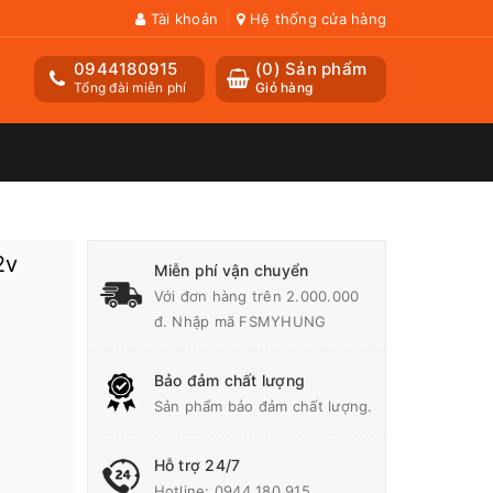
Tài khoản
Hệ thống cửa hàng
0944180915
(
0
) Sản phẩm
Tổng đài miễn phí
Giỏ hàng
2v
Miễn phí vận chuyển
Với đơn hàng trên 2.000.000
đ. Nhập mã FSMYHUNG
Bảo đảm chất lượng
Sản phẩm bảo đảm chất lượng.
Hỗ trợ 24/7
Hotline:
0944 180 915