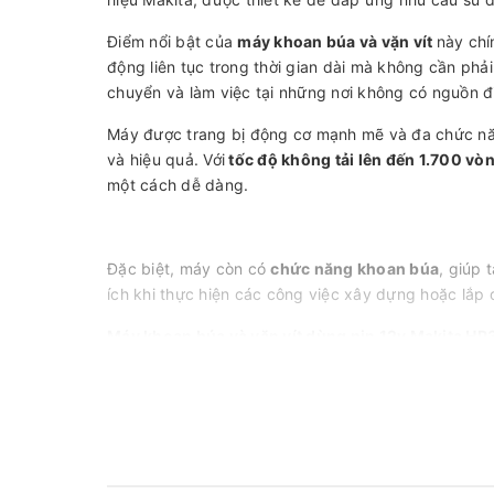
Điểm nổi bật của
máy khoan búa và vặn vít
này chí
động liên tục trong thời gian dài mà không cần phải 
chuyển và làm việc tại những nơi không có nguồn đ
Máy được trang bị động cơ mạnh mẽ và đa chức năn
và hiệu quả. Với
tốc độ không tải lên đến 1.700 vò
một cách dễ dàng.
Đặc biệt, máy còn có
chức năng khoan búa
, giúp 
ích khi thực hiện các công việc xây dựng hoặc lắp 
Máy khoan búa và vặn vít dùng pin 12v Makita H
giúp người dùng dễ dàng cầm nắm và di chuyển tro
chống trơn trượt, giúp người dùng có thể cầm nắm 
Với tính năng tự động ngắt khi quá tải, máy khoan 
Ngoài ra, máy còn có đèn LED tích hợp để giúp chiế
hiệu quả hơn.