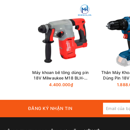
Thông số kỹ thuật
Máy khoan bê tông dùng pin
Thân Máy Kho
Lực thổi mỗi phút
18V Milwaukee M18 BLH-0
Dùng Pin 18V
(Chưa Pin & Sạc)
183-LI (Chưa
4.400.000₫
1.888
ĐĂNG KÝ NHẬN TIN
Khả Năng