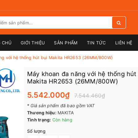
 CHỦ
GIỚI THIỆU
SẢN PHẨM
TIN TỨC
LIÊN HỆ
ng với hệ thống hút bụi Makita HR2653 (26MM/800W)
Máy khoan đa năng với hệ thống hút 
Makita HR2653 (26MM/800W)
5.542.000₫
7.544.460₫
*
Giá sản phẩm đã bao gồm VAT
Thương hiệu:
MAKITA
Tình trạng:
Còn hàng
Số lượng