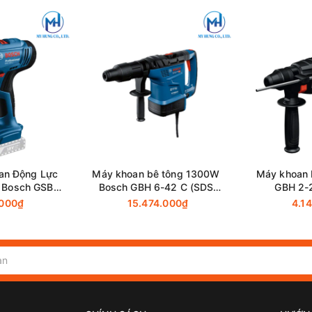
an Động Lực
Máy khoan bê tông 1300W
Máy khoan 
0 - 4,600 lần/phút
 Bosch GSB
Bosch GBH 6-42 C (SDS
GBH 2-
 Pin & Sạc)
Max)
.000₫
15.474.000₫
4.1
Bê tông : 26 mm
Mũi định tâm : 68 mm
Mũi định tâm kim cương (loại khô) : 80 mm
Thép : 13 mm