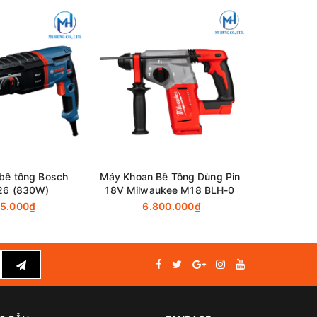
28%
bê tông Bosch
Máy Khoan Bê Tông Dùng Pin
Máy Khoan
26 (830W)
18V Milwaukee M18 BLH-0
Milwauke
45.000₫
6.800.000₫
6.500.0