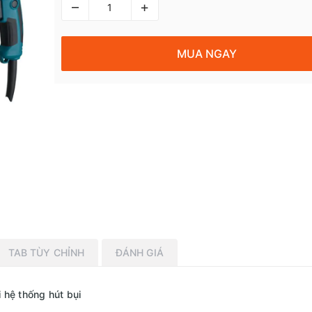
–
+
MUA NGAY
TAB TÙY CHỈNH
ĐÁNH GIÁ
 hệ thống hút bụi