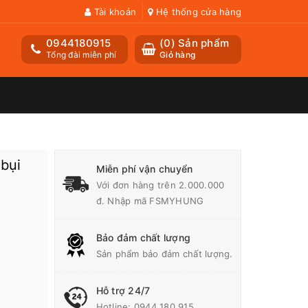
Tài khoản
Hệ thống cửa hàng
0944180915
(
0
) Sản phẩm
Tổng đài miễn phí
Giỏ hàng
bụi
Miễn phí vận chuyển
Với đơn hàng trên 2.000.000
đ. Nhập mã FSMYHUNG
Bảo đảm chất lượng
Sản phẩm bảo đảm chất lượng.
Hỗ trợ 24/7
Hotline:
0944 180 915