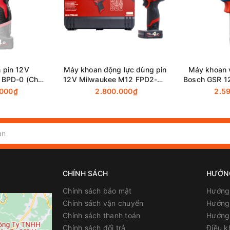
 pin 12V
Máy khoan động lực dùng pin
Máy khoan 
 BPD-0 (Chưa
12V Milwaukee M12 FPD2-0X
Bosch GSR 1
Sạc)
(Chưa Pin & Sạc)
&
.000₫
2.800.000₫
2.5
CHÍNH SÁCH
HƯỚN
Chính sách bảo mật
Hướng
Chính sách vận chuyển
Hướng 
Chính sách thanh toán
Hướng
Chính sách đổi trả
Điều k