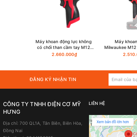
Máy khoan động lực không
Máy khoan
có chổi than cầm tay M12
Milwaukee M12
BLPDRC-0
Pin & 
2.660.000₫
2.510
ĐĂNG KÝ NHẬN TIN
LIÊN HỆ
CÔNG TY TNHH ĐIỆN CƠ MỸ
HƯNG
Địa chỉ:
700 QL1A, Tân Biên, Biên Hòa,
Đồng Nai