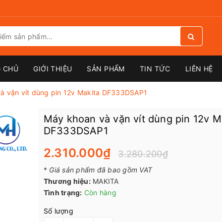
 CHỦ
GIỚI THIỆU
SẢN PHẨM
TIN TỨC
LIÊN HỆ
à vặn vít dùng pin 12v Makita DF333DSAP1
Máy khoan và vặn vít dùng pin 12v M
DF333DSAP1
2.310.000₫
3.280.200₫
*
Giá sản phẩm đã bao gồm VAT
Thương hiệu:
MAKITA
Tình trạng:
Còn hàng
Số lượng