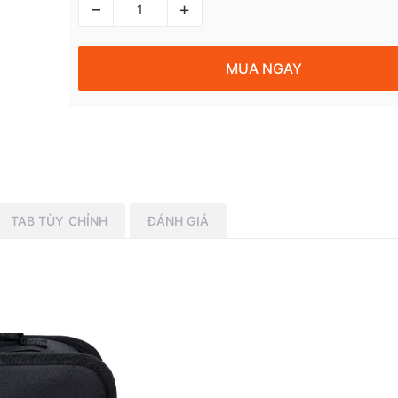
–
+
MUA NGAY
TAB TÙY CHỈNH
ĐÁNH GIÁ