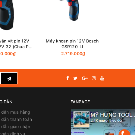
vặn vít pin 12V
Máy khoan pin 12V Bosch
Máy Khoan
2V-32 (Chưa Pin
GSR120-LI
Milwauke
 Sạc)
90.000₫
2.719.000₫
6.500.0
G DẪN
FANPAGE
 dẫn mua hàng
dẫn thanh toán
 dẫn giao nhận
hoản dịch vụ