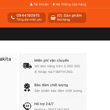
Tài khoản
Hệ thống cửa hàng
0944180915
(
0
) Sản phẩm
Tổng đài miễn phí
Giỏ hàng
akita
Miễn phí vận chuyển
Với đơn hàng trên 2.000.000
đ. Nhập mã FSMYHUNG
Bảo đảm chất lượng
Sản phẩm bảo đảm chất lượng.
Hỗ trợ 24/7
Hotline:
0944 180 915